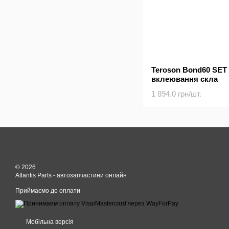
Teroson Bond60 SET 
вклеювання скла
1 894.0 грн/шт.
© 2026
Atlantis Parts - автозапчастини онлайн
Приймаємо до оплати
Мобільна версія