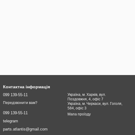
Контактна інформація
099 139-55-11
Україна, м. Харків, вул.
Поздовжня, 4, офіс 7
Передзвонити вам?
Україна, м. Черкаси, вул. Гоголя,
584, офіс 3
099 139-55-11
Мапа проїзду
telegram
parts.atlantis@gmail.com