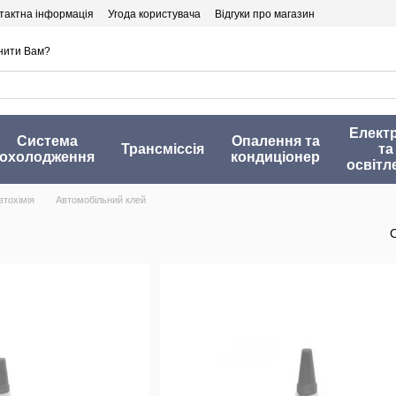
тактна інформація
Угода користувача
Відгуки про магазин
нити Вам?
Елект
Система
Опалення та
Трансміссія
та
охолодження
кондиціонер
освітл
втохімія
Автомобільний клей