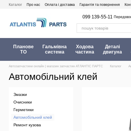
Перейти до основного контенту
Каталог
Про нас
Оплата і доставка
Гарантія та повернення
Кон
099 139-55-11
Передзво
Планове
Гальмівна
Ходова
Деталі
ТО
система
частина
двигуна
Автозапчастини онлайн | магазин запчастин АТЛАНТІС ПАРТС
Каталог
А
Автомобільний клей
Змазки
Очисники
Герметики
Автомобільний клей
Ремонт кузова