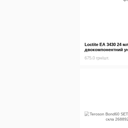
Loctite EA 3430 24 м
двокомпонентний у
675.0 грн/шт.