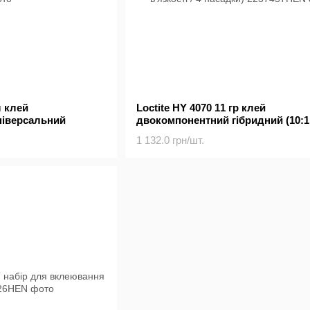
л клей
Loctite HY 4070 11 гр клей
ніверсальний
двокомпонентний гібридний (10:1 
високої в'язкості / 4 насадки)
1 132.0 грн/шт.