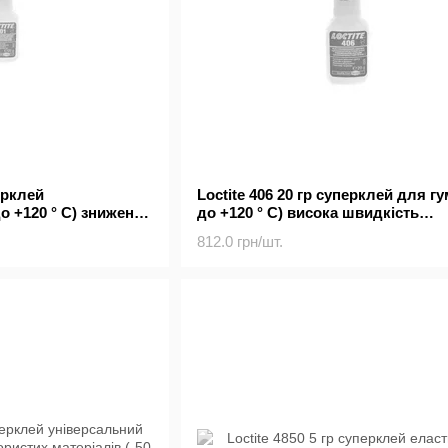
перклей
Loctite 406 20 гр суперклей для гу
о +120 ° С) знижена
до +120 ° С) висока швидкість
склеювання
812.0 грн/шт.