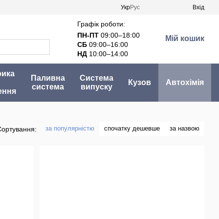
Укр
Рус
Вхід
Графік роботи:
ПН-ПТ
09:00–18:00
Мій кошик
СБ
09:00–16:00
НД
10:00–14:00
рика
Паливна
Система
Кузов
Автохімія
система
випуску
ення
за популярністю
спочатку дешевше
за назвою
Сортування: