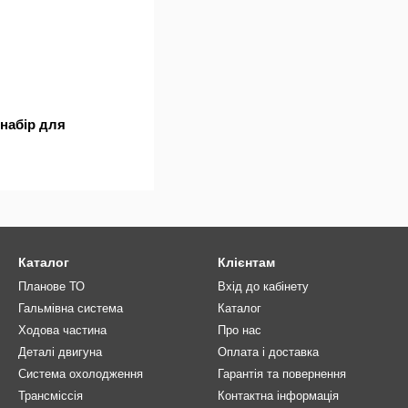
набір для
Каталог
Клієнтам
Планове ТО
Вхід до кабінету
Гальмівна система
Каталог
Ходова частина
Про нас
Деталі двигуна
Оплата і доставка
Система охолодження
Гарантія та повернення
Трансміссія
Контактна інформація