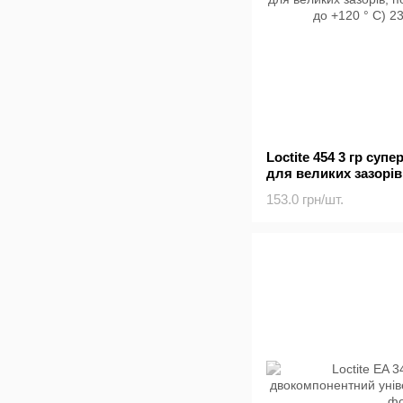
Loctite 454 3 гр суп
для великих зазорів
матеріалів (-50 до +1
153.0 грн/шт.