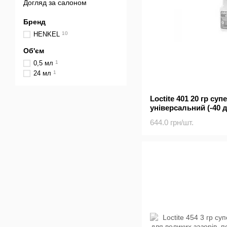
Догляд за салоном
Бренд
HENKEL
10
Об'єм
0,5 мл
1
24 мл
1
Loctite 401 20 гр су
універсальний (-40 д
в'язкість
644.0 грн/шт.