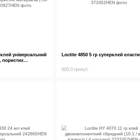
ерклей універсальний
Loctite 4850 5 гр суперклей еласт
, пористих
20 ° С)
605.0 грн/шт.