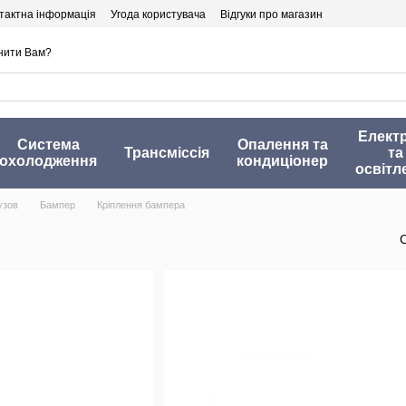
тактна інформація
Угода користувача
Відгуки про магазин
нити Вам?
Елект
Система
Опалення та
Трансміссія
та
охолодження
кондиціонер
освітл
узов
Бампер
Кріплення бампера