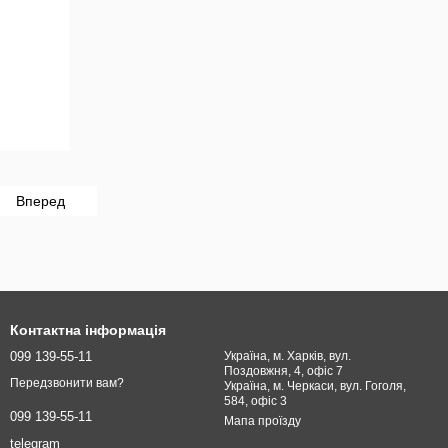
Вперед
Контактна інформація
099 139-55-11
Україна, м. Харків, вул.
Поздовжня, 4, офіс 7
Передзвонити вам?
Україна, м. Черкаси, вул. Гоголя,
584, офіс 3
099 139-55-11
Мапа проїзду
telegram