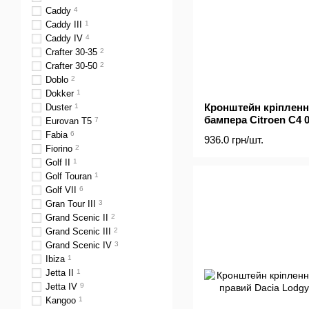
Caddy
4
Caddy III
1
Caddy IV
4
Crafter 30-35
2
Crafter 30-50
2
Doblo
2
Dokker
1
Кронштейн кріпленн
Duster
1
бампера Citroen C4 0
Eurovan T5
7
Fabia
6
936.0 грн/шт.
Fiorino
2
Golf II
1
Golf Touran
1
Golf VII
6
Gran Tour III
3
Grand Scenic II
2
Grand Scenic III
2
Grand Scenic IV
3
Ibiza
1
Jetta II
1
Jetta IV
9
Kangoo
1