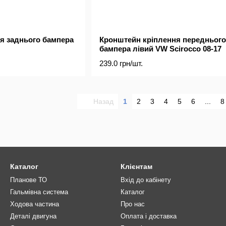
я заднього бампера
Кронштейн кріплення переднього
бампера лівий VW Scirocco 08-17
239.0 грн/шт.
Назад
1
2
3
4
5
6
...
8
Каталог
Клієнтам
Планове ТО
Вхід до кабінету
Гальмівна система
Каталог
Ходова частина
Про нас
Деталі двигуна
Оплата і доставка