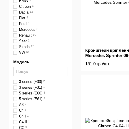
BMW
5
Citroen
4
Dacia
12
Fiat
4
Ford
5
Mercedes
3
Renault
19
Seat
2
Skoda
15
Кронштейн кріпленн
VW
61
Mercedes Sprinter 06
Модель
181.0 грн/шт.
3 series (F30)
2
3 series (F31)
1
5 series (E60)
3
5 series (E61)
3
A3
2
C4
1
C4 I
1
C4 II
1
CC
3