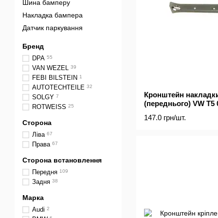
Шина бамперу
Накладка бампера
Датчик паркування
Бренд
DPA
55
VAN WEZEL
39
FEBI BILSTEIN
1
AUTOTECHTEILE
32
Кронштейн накладк
SOLGY
7
(переднього) VW T5 0
ROTWEISS
25
147.0 грн/шт.
Сторона
Ліва
67
Права
67
Сторона встановлення
Передня
109
Задня
38
Марка
Audi
2