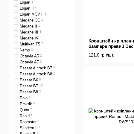
Logan
1
Logan II
4
Logan MCV II
1
Megane CC
1
Megane II
1
Megane III
3
Megane IV
4
Кронштейн кріпленн
Multivan T5
7
бампера правий Daci
Nemo
2
121.0 грн/шт.
Octavia A5
2
Octavia A7
2
Passat Alltrack B7
4
Passat Alltrack B8
2
Passat B6
8
Passat B7
10
Passat B8
2
Polo
2
Praktik
4
Qubo
2
Rapid
1
Roomster
4
Sandero II
6
Scenic II
2