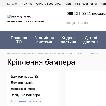
Перейти до основного контенту
Каталог
Про нас
Оплата і доставка
Гарантія та повернення
Кон
099 139-55-11
Передзво
Планове
Гальмівна
Ходова
Деталі
ТО
система
частина
двигуна
Автозапчастини онлайн | магазин запчастин АТЛАНТІС ПАРТС
Каталог
К
Кріплення бампера
Бампер передній
Бампер задній
Вставка бампера
Заглушка бампера
Кріплення бампера