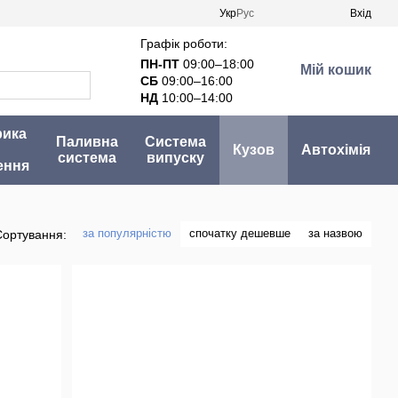
Укр
Рус
Вхід
Графік роботи:
ПН-ПТ
09:00–18:00
Мій кошик
СБ
09:00–16:00
НД
10:00–14:00
рика
Паливна
Система
Кузов
Автохімія
система
випуску
ення
за популярністю
спочатку дешевше
за назвою
Сортування: