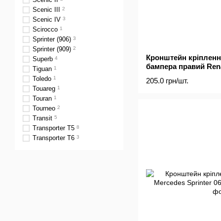
Scenic III
2
Scenic IV
3
Scirocco
1
Sprinter (906)
3
Sprinter (909)
2
Кронштейн кріпленн
Superb
4
бампера правий Rena
Tiguan
1
Movano 10-
Toledo
1
205.0 грн/шт.
Touareg
1
Touran
1
Tourneo
2
Transit
5
Transporter T5
8
Transporter T6
3