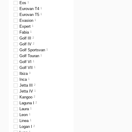
Eos
1
Eurovan T4
1
Eurovan T5
1
Evasion
1
Expert
1
Fabia
1
Golf III
2
Golf IV
2
Golf Sportsvan
1
Golf Touran
1
Golf VI
1
Golf VII
1
Ibiza
3
Inca
1
Jetta III
2
Jetta IV
1
Kangoo
2
Laguna I
2
Laura
1
Leon
1
Linea
1
Logan I
2
1