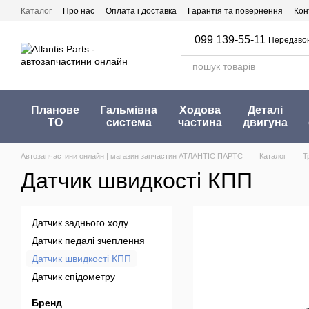
Перейти до основного контенту
Каталог
Про нас
Оплата і доставка
Гарантія та повернення
Кон
099 139-55-11
Передзво
Планове
Гальмівна
Ходова
Деталі
ТО
система
частина
двигуна
Автозапчастини онлайн | магазин запчастин АТЛАНТІС ПАРТС
Каталог
Т
Датчик швидкості КПП
Датчик заднього ходу
Датчик педалі зчеплення
Датчик швидкості КПП
Датчик спідометру
Бренд