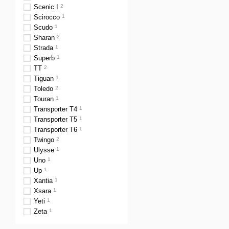
Scenic I
2
Scirocco
1
Scudo
1
Sharan
2
Strada
1
Superb
1
TT
2
Tiguan
1
Toledo
2
Touran
1
Transporter T4
1
Transporter T5
1
Transporter T6
1
Twingo
2
Ulysse
1
Uno
1
Up
1
Xantia
1
Xsara
1
Yeti
1
Zeta
1