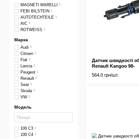
MAGNETI MARELLI
1
FEBI BILSTEIN
1
AUTOTECHTEILE
1
AIC
3
ROTWEISS
1
Марка
Audi
3
Citroen
1
Fiat
2
Датчик швидкості о
Renault Kangoo 98-
Lancia
2
Peugeot
1
564.0 грн/шт.
Renault
2
Seat
3
Skoda
3
VW
3
Модель
100 C3
1
100 C4
1