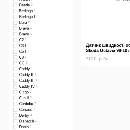
Beetle
2
Berlingo
1
Berlingo I
1
Bora
2
Brava
1
Bravo
1
C2
1
Датчик швидкості о
C3 I
1
Skoda Octavia 98-10 /
C5 I
1
C8
1
317.0 грн/шт.
CC
1
Caddy
1
Caddy II
1
Caddy III
1
Caddy IV
1
Citigo
1
Clio II
2
Cordoba
2
Corrado
1
Derby
2
Dispatch
1
Doblo
1