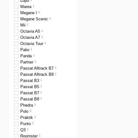
Lupo
Marea
1
Megane I
2
Megane Scenic
2
Mii
1
Octavia A5
1
Octavia A7
1
Octavia Tour
2
Palio
1
Panda
1
Partner
1
Passat Alltrack B7
1
Passat Alltrack B8
1
Passat B3
1
Passat B5
1
Passat B7
1
Passat B8
1
Phedra
1
Polo
3
Praktik
1
Punto
1
Q3
1
Roomster
1