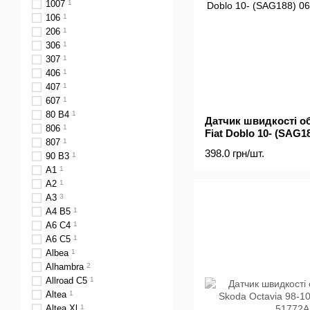
1007
1
106
1
206
1
306
1
307
1
406
1
407
1
607
1
80 B4
1
Датчик швидкості о
806
1
Fiat Doblo 10- (SAG1
807
1
398.0 грн/шт.
90 B3
1
A1
1
A2
1
A3
3
A4 B5
1
A6 C4
1
A6 C5
1
Albea
1
Alhambra
2
Allroad C5
1
Altea
1
Altea Xl
1