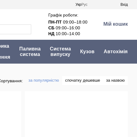
Укр
Рус
Вхід
Графік роботи:
ПН-ПТ
09:00–18:00
Мій кошик
СБ
09:00–16:00
НД
10:00–14:00
рика
Паливна
Система
Кузов
Автохімія
система
випуску
ення
за популярністю
спочатку дешевше
за назвою
Сортування: