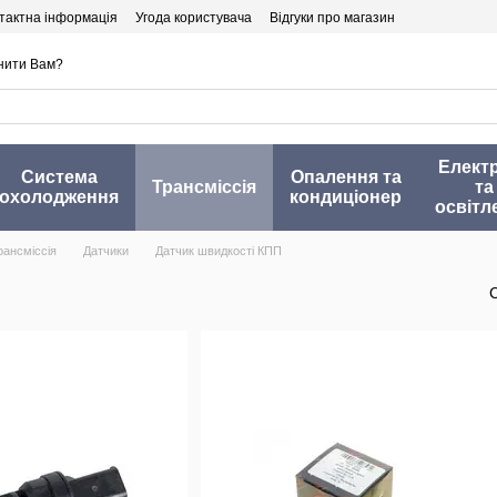
тактна інформація
Угода користувача
Відгуки про магазин
нити Вам?
Елект
Система
Опалення та
Трансміссія
та
охолодження
кондиціонер
освітл
рансміссія
Датчики
Датчик швидкості КПП