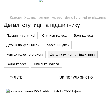
Каталог
Ходова частина
Колеса
Деталі ступиці та підшипн
Деталі ступиці та підшипнику
Підшипник ступиці
Ступиця колеса
Болт колеса
Датчик тиску в шинах
Колесний диск
Ковпак колесного диску
Деталі ступиці та підшипнику
Гайка колеса
Шпилька колеса
Фільтр
За популярністю