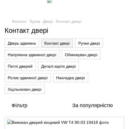
Каталог
Кузов
Двері
Контакт двері
Контакт двері
Дверь здвижна
Контакт двері
Ручки двері
Напрямна здвижної двері
Обмежувач двері
Петлі дверей
Деталі карти двері
Ролик здвижної двері
Накладка двері
Ущільнювач двері
Фільтр
За популярністю