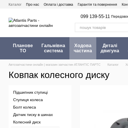
Перейти до основного контенту
Каталог
Про нас
Оплата і доставка
Гарантія та повернення
Кон
099 139-55-11
Передзво
Планове
Гальмівна
Ходова
Деталі
ТО
система
частина
двигуна
Автозапчастини онлайн | магазин запчастин АТЛАНТІС ПАРТС
Каталог
Х
Ковпак колесного диску
Підшипник ступиці
Ступиця колеса
Болт колеса
Датчик тиску в шинах
Колесний диск