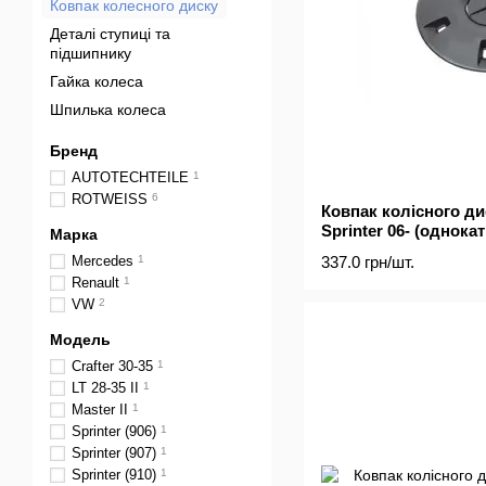
Ковпак колесного диску
Деталі ступиці та
підшипнику
Гайка колеса
Шпилька колеса
Бренд
AUTOTECHTEILE
1
ROTWEISS
6
Ковпак колісного ди
Sprinter 06- (однока
Марка
337.0 грн/шт.
Mercedes
1
Renault
1
VW
2
Модель
Crafter 30-35
1
LT 28-35 II
1
Master II
1
Sprinter (906)
1
Sprinter (907)
1
Sprinter (910)
1