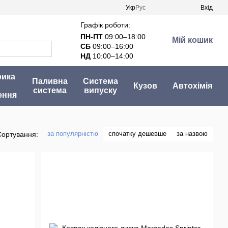
Укр
Рус
Вхід
Графік роботи:
ПН-ПТ
09:00–18:00
Мій кошик
СБ
09:00–16:00
НД
10:00–14:00
рика
Паливна
Система
Кузов
Автохімія
система
випуску
ення
за популярністю
спочатку дешевше
за назвою
Сортування: