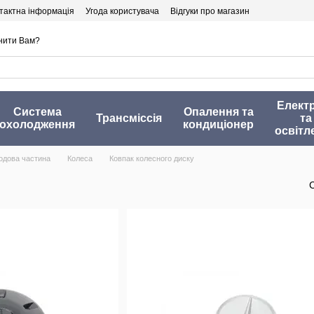
тактна інформація
Угода користувача
Відгуки про магазин
нити Вам?
Елект
Система
Опалення та
Трансміссія
та
охолодження
кондиціонер
освітл
одова частина
Колеса
Ковпак колесного диску