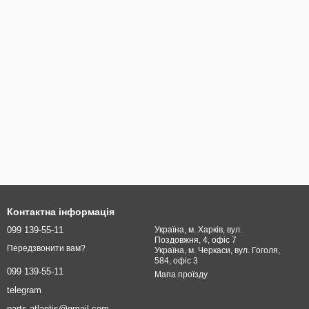
Контактна інформація
099 139-55-11
Україна, м. Харків, вул.
Поздовжня, 4, офіс 7
Передзвонити вам?
Україна, м. Черкаси, вул. Гоголя,
584, офіс 3
099 139-55-11
Мапа проїзду
telegram
parts.atlantis@gmail.com