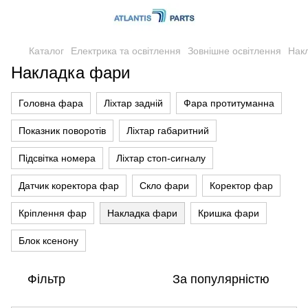
Каталог
Електрика та освітлення
Зовнішне освітлення
Нак
Накладка фари
Головна фара
Ліхтар задній
Фара протитуманна
Показник поворотів
Ліхтар габаритний
Підсвітка номера
Ліхтар стоп-сигналу
Датчик коректора фар
Скло фари
Коректор фар
Кріплення фар
Накладка фари
Кришка фари
Блок ксенону
Фільтр
За популярністю