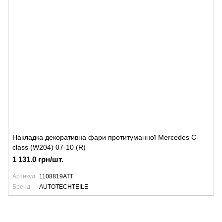
Накладка декоративна фари протитуманної Mercedes C-
class (W204) 07-10 (R)
1 131.0 грн/шт.
Артикул
1108819ATT
Бренд
AUTOTECHTEILE