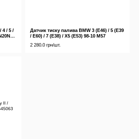
4 / 5 /
Датчик тиску палива BMW 3 (E46) / 5 (E39
/ N20N54
/ E60) / 7 (E38) / X5 (E53) 98-10 M57
2 280.0 грн/шт.