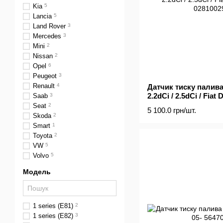
Kia
5
Lancia
5
Land Rover
3
Mercedes
3
Mini
2
Nissan
2
Opel
6
Peugeot
3
Renault
4
Датчик тиску палива 
2.2dCi / 2.5dCi / Fiat
Saab
3
Seat
2
5 100.0 грн/шт.
Skoda
2
Smart
1
Toyota
2
VW
5
Volvo
5
Модель
1 series (E81)
2
1 series (E82)
3