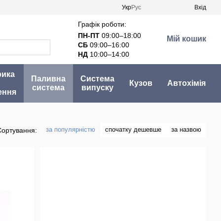
Укр
Рус
Вхід
Графік роботи:
ПН-ПТ
09:00–18:00
Мій кошик
СБ
09:00–16:00
НД
10:00–14:00
рика
Паливна
Система
Кузов
Автохімія
система
випуску
ення
за популярністю
спочатку дешевше
за назвою
Сортування: