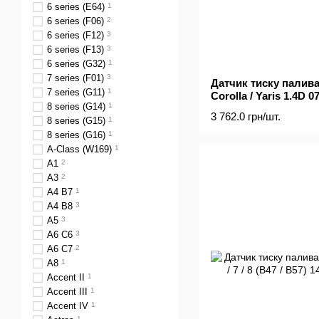
6 series (E64)
1
6 series (F06)
2
6 series (F12)
3
6 series (F13)
3
6 series (G32)
1
7 series (F01)
3
Датчик тиску палива 
7 series (G11)
1
Corolla / Yaris 1.4D 07
8 series (G14)
1
3 762.0 грн/шт.
8 series (G15)
1
8 series (G16)
1
A-Class (W169)
1
A1
2
A3
2
A4 B7
1
A4 B8
3
A5
3
A6 C6
3
A6 C7
2
A8
1
Accent II
1
Accent III
1
Accent IV
1
1