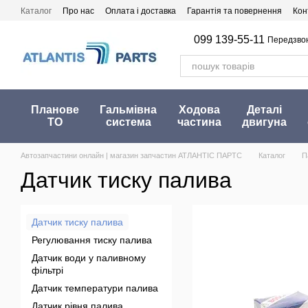
Перейти до основного контенту
Каталог
Про нас
Оплата і доставка
Гарантія та повернення
Кон
099 139-55-11
Передзво
Планове
Гальмівна
Ходова
Деталі
ТО
система
частина
двигуна
Автозапчастини онлайн | магазин запчастин АТЛАНТІС ПАРТС
Каталог
П
Датчик тиску палива
Датчик тиску палива
Регулювання тиску палива
Датчик води у паливному
фільтрі
Датчик температури палива
Датчик рівня палива