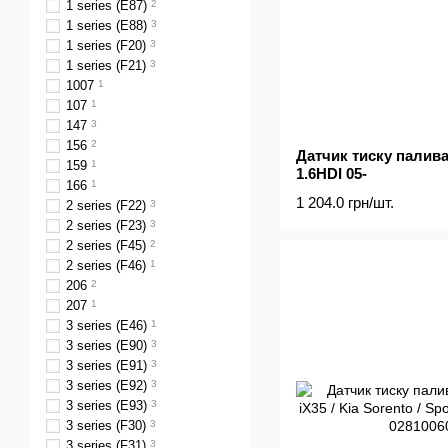
1 series (E87)
2
1 series (E88)
3
1 series (F20)
3
1 series (F21)
3
1007
1
107
1
147
3
156
2
Датчик тиску палива 
159
1
1.6HDI 05-
166
1
1 204.0 грн/шт.
2 series (F22)
3
2 series (F23)
3
2 series (F45)
2
2 series (F46)
1
206
2
207
1
3 series (E46)
1
3 series (E90)
3
3 series (E91)
3
3 series (E92)
3
3 series (E93)
3
3 series (F30)
3
3 series (F31)
3