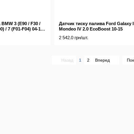
BMW 3 (E90 / F30 /
Датчик тиску палива Ford Galaxy II
90) / 7 (F01-F04) 04-18
Mondeo IV 2.0 EcoBoost 10-15
2 542.0 грн/шт.
Назад
1
2
Вперед
Пок