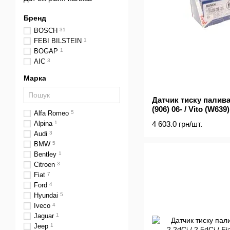
Бренд
BOSCH
31
FEBI BILSTEIN
1
BOGAP
1
AIC
3
Марка
Датчик тиску палива
(906) 06- / Vito (W639)
Alfa Romeo
5
4 603.0 грн/шт.
Alpina
1
Audi
3
BMW
5
Bentley
1
Citroen
3
Fiat
7
Ford
4
Hyundai
5
Iveco
4
Jaguar
1
Jeep
1