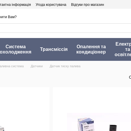
тактна інформація
Угода користувача
Відгуки про магазин
нити Вам?
Елект
Система
Опалення та
Трансміссія
та
охолодження
кондиціонер
освітл
аливна система
Датчики
Датчик тиску палива