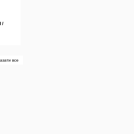
 /
азати все