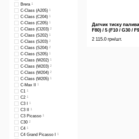
Brera
1
C-Class (A205)
1
C-Class (C204)
1
C-Class (C205)
1
Датчик тиску палива 
C-Class (Cl203)
2
F80) / 5 (F10 / G30 / F
B47 / N47 / N57
C-Class (S202)
1
2 115.0 грн/шт.
C-Class (S203)
2
C-Class (S204)
2
C-Class (S205)
1
C-Class (W202)
1
C-Class (W203)
2
C-Class (W204)
2
C-Class (W205)
1
C-Max II
1
C1
1
C2
1
C3 I
1
C3 II
1
C3 Picasso
1
C30
2
C4
1
C4 Grand Picasso I
1