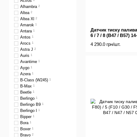
Actros
Alhambra
2
Altea
2
Altea Xl
2
Amarok
1
Датчик тиску палива BM
Antara
1
6 / 7 / 8 (B47 / B57) 14
Antos
1
Arocs
1
4 290.0 грн/шт.
Astra J
2
Auris
1
Avantime
1
Aygo
1
Azera
1
B-Class (W245)
1
B-Max
1
Beetle
1
Berlingo
1
Berlingo B9
1
Berlingo I
1
Bipper
1
Bora
1
Boxer
1
Bravo
2