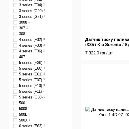
3 series (F34)
3
3 series (G20)
1
3 series (G21)
1
3008
1
307
2
308
1
Датчик тиску палива 
4 series (F32)
3
iX35 / Kia Sorento / S
4 series (F33)
3
09-
4 series (F36)
3
7 322.0 грн/шт.
407
1
5 series (E39)
1
5 series (E60)
1
5 series (E61)
2
5 series (F07)
3
5 series (F10)
3
5 series (F11)
3
5 series (G30)
2
500
1
5008
1
500L
1
500X
1
6 series (E63)
1