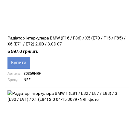
Радіатор інтеркулера BMW (F16 / F86) / X5 (E70 / F15 / F85) /
X6 (E71 / E72) 2.0D / 3.0D 07-
5 597.0 грн/шт.
Купити
Артикул
30359NRF
Бренд
NRF