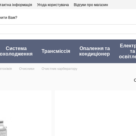
тактна інформація
Угода користувача
Відгуки про магазин
нити Вам?
Елект
Система
Опалення та
Трансміссія
та
охолодження
кондиціонер
освітл
втохімія
Очисники
Очистник карбюратору