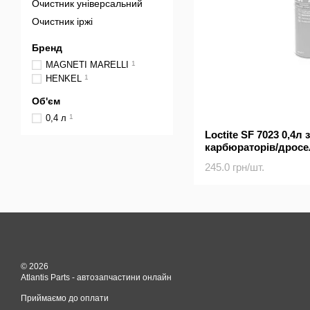
Очистник універсальний
Очистник іржі
Бренд
MAGNETI MARELLI
1
HENKEL
1
Об'єм
0,4 л
1
Loctite SF 7023 0,4л
карбюраторів/дросе
245.0 грн/шт.
© 2026
Atlantis Parts - автозапчастини онлайн
Приймаємо до оплати