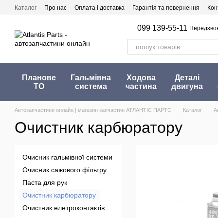
Перейти до основного контенту
Каталог
Про нас
Оплата і доставка
Гарантія та повернення
Кон
099 139-55-11
Передзво
Планове
Гальмівна
Ходова
Деталі
ТО
система
частина
двигуна
Автозапчастини онлайн | магазин запчастин АТЛАНТІС ПАРТС
Каталог
А
Очистник карбюратору
Очисник гальмівної системи
Очисник сажового фільтру
Паста для рук
Очистник карбюратору
Очистник елетроконтактів