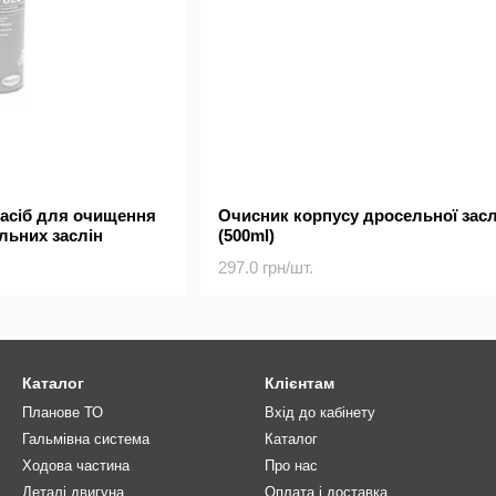
 засіб для очищення
Очисник корпусу дросельної засл
льних заслін
(500ml)
297.0 грн/шт.
Каталог
Клієнтам
Планове ТО
Вхід до кабінету
Гальмівна система
Каталог
Ходова частина
Про нас
Деталі двигуна
Оплата і доставка