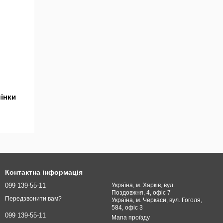
інки
Контактна інформація
099 139-55-11
Україна, м. Харків, вул.
Поздовжня, 4, офіс 7
Передзвонити вам?
Україна, м. Черкаси, вул. Гоголя,
584, офіс 3
099 139-55-11
Мапа проїзду