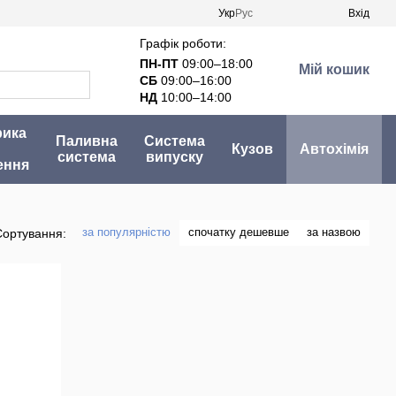
Укр
Рус
Вхід
Графік роботи:
ПН-ПТ
09:00–18:00
Мій кошик
СБ
09:00–16:00
НД
10:00–14:00
рика
Паливна
Система
Кузов
Автохімія
система
випуску
ення
за популярністю
спочатку дешевше
за назвою
Сортування: