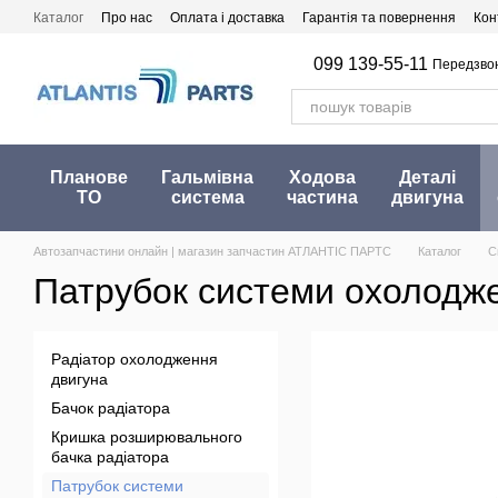
Перейти до основного контенту
Каталог
Про нас
Оплата і доставка
Гарантія та повернення
Кон
099 139-55-11
Передзво
Планове
Гальмівна
Ходова
Деталі
ТО
система
частина
двигуна
Автозапчастини онлайн | магазин запчастин АТЛАНТІС ПАРТС
Каталог
С
Патрубок системи охолодж
Радіатор охолодження
двигуна
Бачок радіатора
Кришка розширювального
бачка радіатора
Патрубок системи