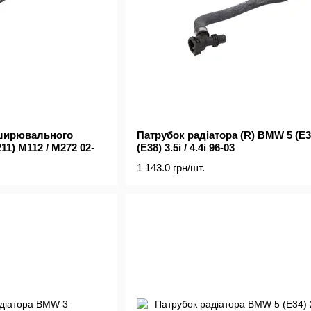
зширювального
Патрубок радіатора (R) BMW 5 (E39
11) M112 / M272 02-
(E38) 3.5i / 4.4i 96-03
1 143.0 грн/шт.