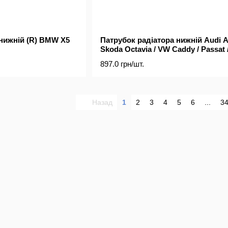
 нижній (R) BMW X5
Патрубок радіатора нижній Audi A
Skoda Octavia / VW Caddy / Passat 
Touran 1.6 / 2.0 03-15
897.0 грн/шт.
Назад
1
2
3
4
5
6
...
3