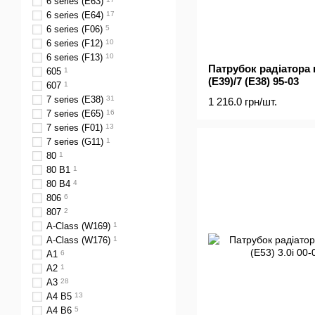
6 series (E63)
6 series (E64)
17
6 series (F06)
5
6 series (F12)
10
6 series (F13)
10
Патрубок радіатора
605
1
(E39)/7 (E38) 95-03
607
1
7 series (E38)
31
1 216.0 грн/шт.
7 series (E65)
16
7 series (F01)
13
7 series (G11)
1
80
1
80 B1
1
80 B4
4
806
6
807
2
A-Class (W169)
1
A-Class (W176)
1
A1
6
A2
1
A3
28
A4 B5
13
A4 B6
5