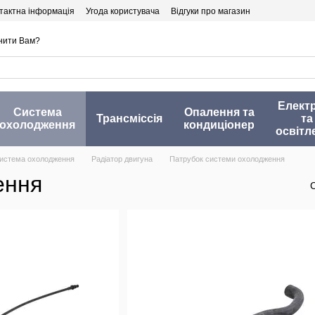
тактна інформація
Угода користувача
Відгуки про магазин
нити Вам?
Елект
Система
Опалення та
Трансміссія
та
охолодження
кондиціонер
освітл
истема охолодження
Радіатор двигуна
Патрубок системи охолодження
ення