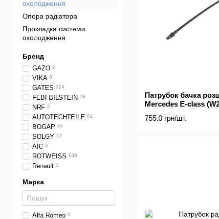
охолодження
Опора радіатора
Прокладка системи
охолодження
Бренд
GAZO
2
VIKA
8
GATES
324
Патрубок бачка ро
FEBI BILSTEIN
78
Mercedes E-class (W2
NRF
2
AUTOTECHTEILE
61
755.0 грн/шт.
BOGAP
44
SOLGY
12
AIC
3
ROTWEISS
138
Renault
1
Марка
Alfa Romeo
2