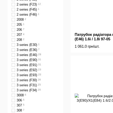
2 series (F23)
12
2 series (F45)
1
2 series (F46)
1
2008
2
205
1
206
7
Патрубок радіатора 
207
4
(E46) 1.6i / 1.8i 97-05
208
2
3 series (E30)
1
1 061.0 грн/шт.
3 series (E36)
7
3 series (E46)
29
3 series (E90)
31
3 series (E91)
31
3 series (E92)
23
3 series (E93)
25
3 series (F30)
26
3 series (F31)
25
3 series (F34)
20
3008
6
306
5
307
5
308
7