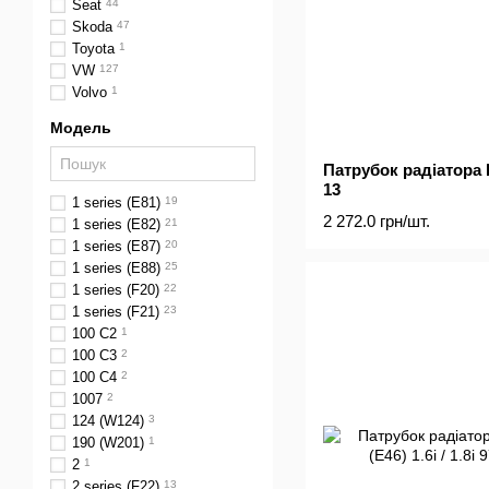
Seat
44
Skoda
47
Toyota
1
VW
127
Volvo
1
Модель
Патрубок радіатора B
13
1 series (E81)
19
2 272.0 грн/шт.
1 series (E82)
21
1 series (E87)
20
1 series (E88)
25
1 series (F20)
22
1 series (F21)
23
100 C2
1
100 C3
2
100 C4
2
1007
2
124 (W124)
3
190 (W201)
1
2
1
2 series (F22)
13