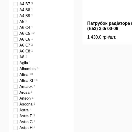
A4 B7
5
A4 B8
1
A4 B9
1
A5
1
Патрубок радіатора
A6 C4
1
(E53) 3.0i 00-06
A6 C5
12
1 439.0 грн/шт.
A6 C6
1
A6 C7
2
A6 C8
1
A8
1
Agila
1
Alhambra
6
Altea
18
Altea Xl
16
Amarok
5
Arosa
1
Arteon
1
Ascona
1
Astra
4
Astra F
3
Astra G
7
Astra H
7