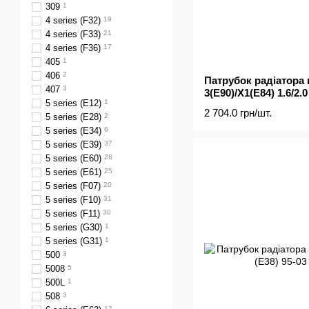
309
1
4 series (F32)
19
4 series (F33)
21
4 series (F36)
17
405
1
406
2
Патрубок радіатора
407
3
3(E90)/X1(E84) 1.6/2.0
5 series (E12)
1
2 704.0 грн/шт.
5 series (E28)
2
5 series (E34)
6
5 series (E39)
37
5 series (E60)
28
5 series (E61)
25
5 series (F07)
20
5 series (F10)
31
5 series (F11)
30
5 series (G30)
1
5 series (G31)
1
500
3
5008
5
500L
1
508
3
17