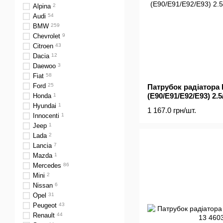
Alpina
2
Audi
54
BMW
259
Chevrolet
9
Citroen
43
Dacia
12
Daewoo
3
Fiat
58
Ford
25
Патрубок радіатора
(E90/E91/E92/E93) 2.5
Honda
1
Hyundai
1
1 167.0 грн/шт.
Innocenti
1
Jeep
1
Lada
2
Lancia
7
Mazda
1
Mercedes
86
Mini
2
Nissan
6
Opel
31
Peugeot
43
Renault
44