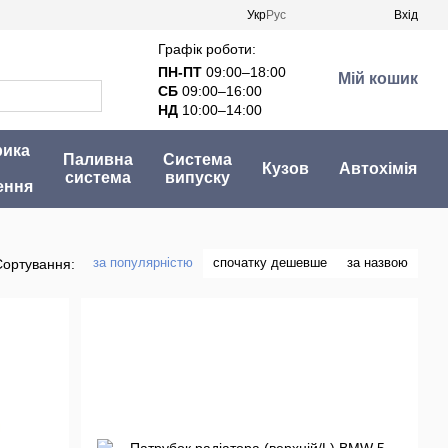
Укр
Рус
Вхід
Графік роботи:
ПН-ПТ
09:00–18:00
Мій кошик
СБ
09:00–16:00
НД
10:00–14:00
рика
Паливна
Система
Кузов
Автохімія
система
випуску
ення
за популярністю
спочатку дешевше
за назвою
Сортування: