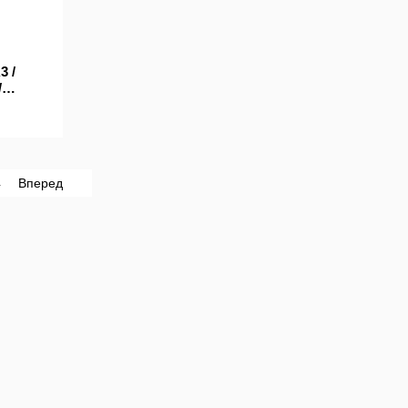
3 /
/
4
Вперед