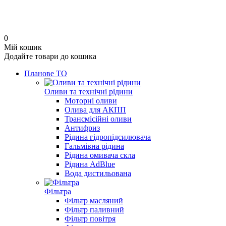
0
Мій кошик
Додайте товари до кошика
Планове ТО
Оливи та технічні рідини
Моторні оливи
Олива для АКПП
Трансмісійні оливи
Антифриз
Рідина гідропідсилювача
Гальмівна рідина
Рідина омивача скла
Рідина AdBlue
Вода дистильована
Фільтра
Фільтр масляний
Фільтр паливний
Фільтр повітря