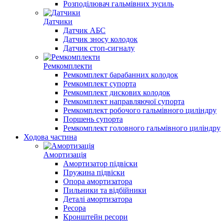
Розподілювач гальмівних зусиль
Датчики
Датчик АБС
Датчик зносу колодок
Датчик стоп-сигналу
Ремкомплекти
Ремкомплект барабанних колодок
Ремкомплект супорта
Ремкомплект дискових колодок
Ремкомплект направляючої супорта
Ремкомплект робочого гальмівного циліндру
Поршень супорта
Ремкомплект головного гальмівного циліндру
Ходова частина
Амортизація
Амортизатор підвіски
Пружина підвіски
Опора амортизатора
Пильники та відбійники
Деталі амортизатора
Ресора
Кронштейн ресори