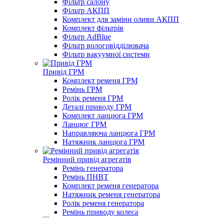
Фільтр салону
Фільтр АКПП
Комплект для заміни оливи АКПП
Комплект фільтрів
Фільтр AdBlue
Фільтр вологовідділювача
Фільтр вакуумної системи
Привід ГРМ
Комплект ременя ГРМ
Ремінь ГРМ
Ролік ременя ГРМ
Деталі приводу ГРМ
Комплект ланцюга ГРМ
Ланцюг ГРМ
Направляюча ланцюга ГРМ
Натяжник ланцюга ГРМ
Ремінний привід агрегатів
Ремінь генератора
Ремінь ПНВТ
Комплект ременя генератора
Натяжник ременя генератора
Ролік ременя генератора
Ремінь приводу колеса