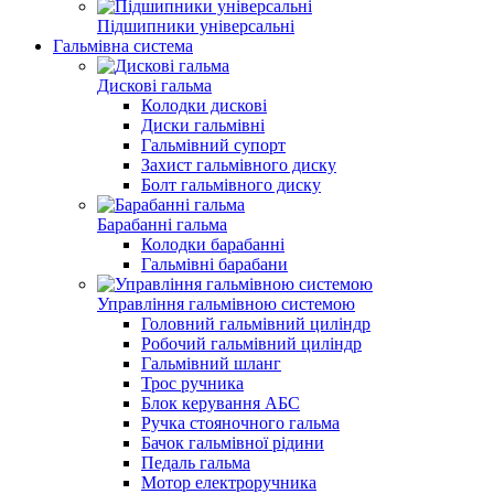
Підшипники універсальні
Гальмівна система
Дискові гальма
Колодки дискові
Диски гальмівні
Гальмівний супорт
Захист гальмівного диску
Болт гальмівного диску
Барабанні гальма
Колодки барабанні
Гальмівні барабани
Управління гальмівною системою
Головний гальмівний циліндр
Робочий гальмівний циліндр
Гальмівний шланг
Трос ручника
Блок керування АБС
Ручка стояночного гальма
Бачок гальмівної рідини
Педаль гальма
Мотор електроручника