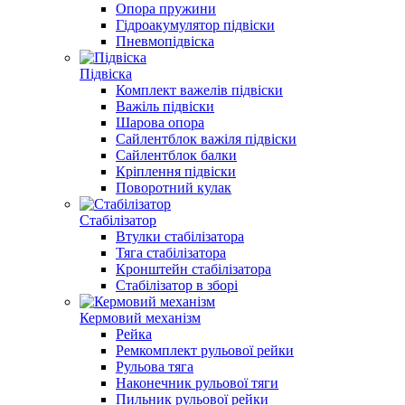
Опора пружини
Гідроакумулятор підвіски
Пневмопідвіска
Підвіска
Комплект важелів підвіски
Важіль підвіски
Шарова опора
Сайлентблок важіля підвіски
Сайлентблок балки
Кріплення підвіски
Поворотний кулак
Стабілізатор
Втулки стабілізатора
Тяга стабілізатора
Кронштейн стабілізатора
Стабілізатор в зборі
Кермовий механізм
Рейка
Ремкомплект рульової рейки
Рульова тяга
Наконечник рульової тяги
Пильник рульової рейки