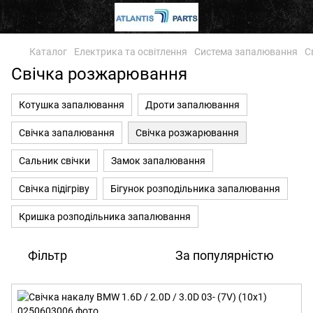
Каталог
Електрика та освітлення
Система запалювання
С
Свічка розжарювання
Котушка запалювання
Дроти запалювання
Свічка запалювання
Свічка розжарювання
Сальник свічки
Замок запалювання
Свічка підігріву
Бігунок розподільника запалювання
Кришка розподільника запалювання
Фільтр
За популярністю