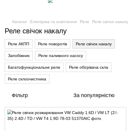
Каталог
Електрика та освітлення
Реле
Реле свічок накалу
Реле свічок накалу
Реле АКПП
Реле поворотів
Реле свічок накалу
Запобіжник
Реле паливного насосу
Багатофункціональне реле
Реле обігрівача скла
Реле склоочистника
Фільтр
За популярністю