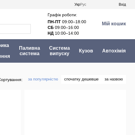
Укр
Рус
Вхід
Графік роботи:
ПН-ПТ
09:00–18:00
Мій кошик
СБ
09:00–16:00
НД
10:00–14:00
рика
Паливна
Система
Кузов
Автохімія
система
випуску
ення
за популярністю
спочатку дешевше
за назвою
Сортування: