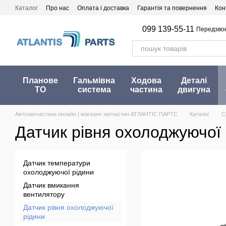
Перейти до основного контенту
Каталог
Про нас
Оплата і доставка
Гарантія та повернення
Кон
099 139-55-11
Передзво
Планове
Гальмівна
Ходова
Деталі
ТО
система
частина
двигуна
Автозапчастини онлайн | магазин запчастин АТЛАНТІС ПАРТС
Каталог
С
Датчик рівня охолоджуючої
Датчик температури
охолоджуючої рідини
Датчик вмикання
вентилятору
Датчик рівня охолоджуючої
рідини