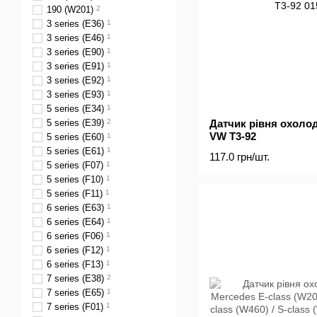
190 (W201)
2
3 series (E36)
1
3 series (E46)
1
3 series (E90)
1
3 series (E91)
1
3 series (E92)
1
3 series (E93)
1
5 series (E34)
1
5 series (E39)
2
Датчик рівня охоло
VW T3-92
5 series (E60)
1
5 series (E61)
1
117.0 грн/шт.
5 series (F07)
1
5 series (F10)
1
5 series (F11)
1
6 series (E63)
1
6 series (E64)
1
6 series (F06)
1
6 series (F12)
1
6 series (F13)
1
7 series (E38)
2
7 series (E65)
1
7 series (F01)
1