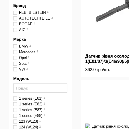
Бренд
FEBI BILSTEIN
4
AUTOTECHTEILE
3
BOGAP
4
AIC
2
Марка
BMW
2
Mercedes
8
Датчик рівня охоло
Opel
1
1(E81/87)/3(E46/90)/5
Seat
1
362.0 грн/шт.
VW
3
Модель
1 series (E81)
1
1 series (E82)
1
1 series (E87)
1
1 series (E88)
1
123 (W123)
1
124 (W124)
2