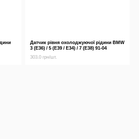
ідини
Датчик рівня охолоджуючої рідини BMW
3 (E36) / 5 (E39 / E34) / 7 (E38) 91-04
303.0 грн/шт.