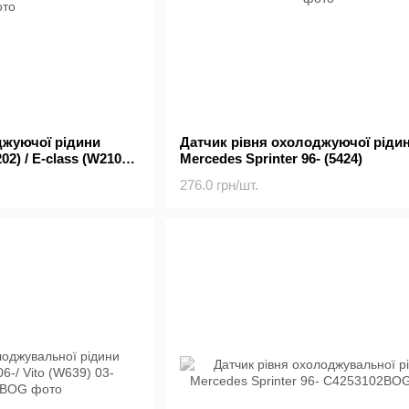
джуючої рідини
Датчик рівня охолоджуючої ріди
2) / E-class (W210) /
Mercedes Sprinter 96- (5424)
ass (W140) 89-
276.0 грн/шт.