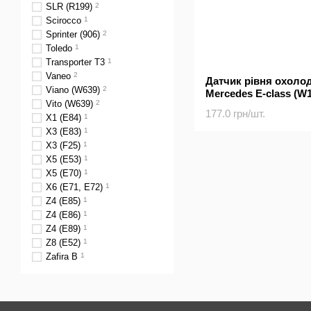
SLR (R199)
2
Scirocco
1
Sprinter (906)
2
Toledo
1
Transporter T3
1
Vaneo
2
Датчик рівня охоло
Viano (W639)
2
Mercedes E-class (W1
Vito (W639)
2
177.0 грн/шт.
X1 (E84)
1
X3 (E83)
1
X3 (F25)
1
X5 (E53)
1
X5 (E70)
1
X6 (E71, E72)
1
Z4 (E85)
1
Z4 (E86)
1
Z4 (E89)
1
Z8 (E52)
1
Zafira B
1