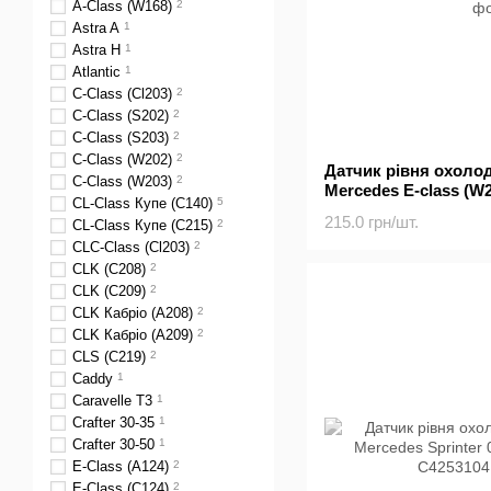
A-Class (W168)
2
Astra A
1
Astra H
1
Atlantic
1
C-Class (Cl203)
2
C-Class (S202)
2
C-Class (S203)
2
C-Class (W202)
2
Датчик рівня охоло
C-Class (W203)
2
Mercedes E-class (W20
CL-Class Купе (C140)
5
G-class (W460) / S-cl
215.0 грн/шт.
CL-Class Купе (C215)
2
CLC-Class (Cl203)
2
CLK (C208)
2
CLK (C209)
2
CLK Кабріо (A208)
2
CLK Кабріо (A209)
2
CLS (C219)
2
Caddy
1
Caravelle T3
1
Crafter 30-35
1
Crafter 30-50
1
E-Class (A124)
2
E-Class (C124)
2