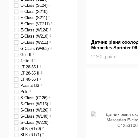
E-Class (S124)
2
E-Class (S210)
2
E-Class (S211)
2
E-Class (VF211)
1
E-Class (W124)
2
E-Class (W210)
2
Датчик рівня охоло
E-Class (W211)
2
Mercedes Sprinter 06-
G-Class (W463)
3
Golf II
1
219.0 грн/шт.
Jetta II
1
LT 28-35 I
1
LT 28-35 II
1
LT 40-55 I
1
Passat B3
1
Polo
1
S-Class (C126)
2
S-Class (W116)
1
S-Class (W126)
2
S-Class (W140)
5
S-Class (W220)
2
SLK (R170)
2
SLK (R171)
2