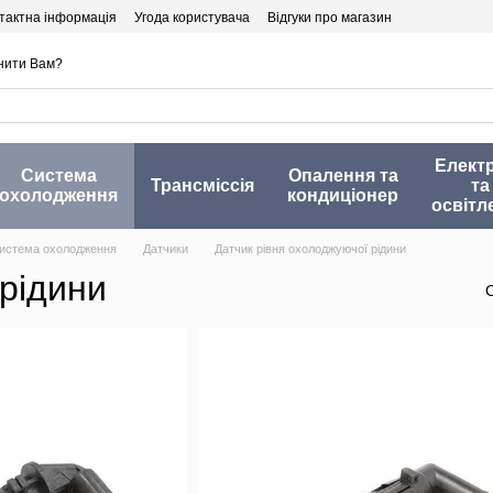
тактна інформація
Угода користувача
Відгуки про магазин
нити Вам?
Елект
Система
Опалення та
Трансміссія
та
охолодження
кондиціонер
освітл
истема охолодження
Датчики
Датчик рівня охолоджуючої рідини
 рідини