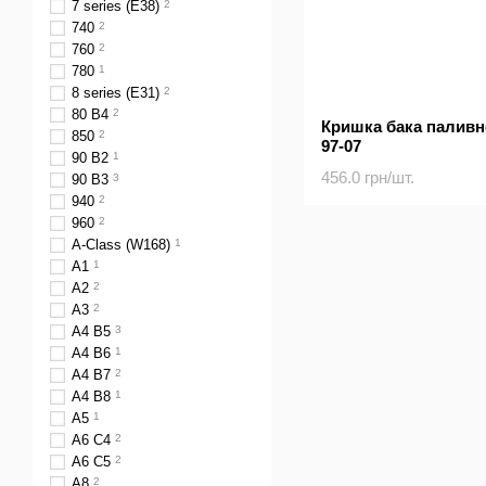
7 series (E38)
2
740
2
760
2
780
1
8 series (E31)
2
80 B4
2
Кришка бака паливн
850
2
97-07
90 B2
1
456.0 грн/шт.
90 B3
3
940
2
960
2
A-Class (W168)
1
A1
1
A2
2
A3
2
A4 B5
3
A4 B6
1
A4 B7
2
A4 B8
1
A5
1
A6 C4
2
A6 C5
2
A8
2