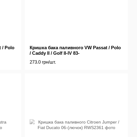
/ Polo
Кришка бака паливного VW Passat / Polo
/ Caddy II / Golf II-IV 83-
273.0 грн/шт.