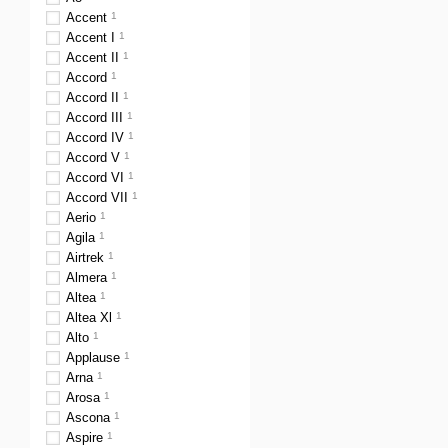
Accent
1
Accent I
1
Accent II
1
Accord
1
Accord II
1
Accord III
1
Accord IV
1
Accord V
1
Accord VI
1
Accord VII
1
Aerio
1
Agila
1
Airtrek
1
Almera
1
Altea
1
Altea Xl
1
Alto
1
Applause
1
Arna
1
Arosa
1
Ascona
1
Aspire
1