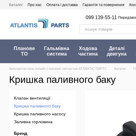
Перейти до основного контенту
Каталог
Про нас
Оплата і доставка
Гарантія та повернення
Кон
099 139-55-11
Передзво
Планове
Гальмівна
Ходова
Деталі
ТО
система
частина
двигуна
Автозапчастини онлайн | магазин запчастин АТЛАНТІС ПАРТС
Каталог
П
Кришка паливного баку
Клапан вентиляції
Кришка паливного баку
Кришка паливного насосу
Заливна горловина
Бренд