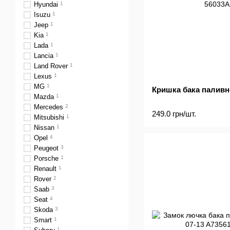
Hyundai
1
Isuzu
1
Jeep
1
Kia
1
Lada
1
Lancia
1
Land Rover
1
Lexus
1
MG
1
Кришка бака паливно
Mazda
1
Mercedes
2
249.0 грн/шт.
Mitsubishi
1
Nissan
1
Opel
4
Peugeot
3
Porsche
1
Renault
1
Rover
2
Saab
3
Seat
4
Skoda
3
Smart
1
1