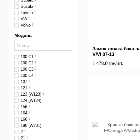
Subaru
Suzuki
1
Toyota
1
VW
6
Volvo
3
Модель
Замок лючка бака п
V/VI 07-13
100 C1
1
1 478.0 грн/шт.
100 C2
1
100 C3
2
100 C4
2
107
1
121
1
123 (W123)
2
124 (W124)
2
156
1
164
1
166
1
190 (W201)
2
2
1
21
1