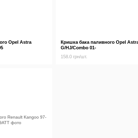
го Opel Astra
Кришка бака паливного Opel Astr
95
G/HJ/Combo 01-
158.0 грн/шт.