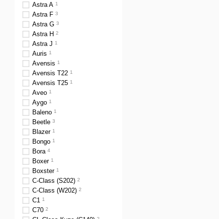
Astra A
1
Astra F
3
Astra G
3
Astra H
2
Astra J
1
Auris
1
Avensis
1
Avensis T22
1
Avensis T25
1
Aveo
1
Aygo
1
Baleno
1
Beetle
3
Blazer
1
Bongo
1
Bora
4
Boxer
1
Boxster
1
C-Class (S202)
2
C-Class (W202)
2
C1
1
C70
2
2