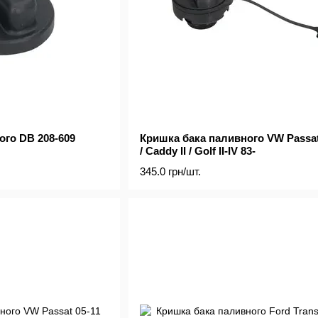
ого DB 208-609
Кришка бака паливного VW Passat 
/ Caddy II / Golf II-IV 83-
345.0 грн/шт.