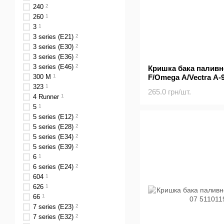
240
2
260
1
3
1
3 series (E21)
2
3 series (E30)
2
3 series (E36)
2
3 series (E46)
2
Кришка бака паливно
F/Omega A/Vectra A-
300 M
1
323
1
265.0 грн/шт.
4 Runner
1
5
1
5 series (E12)
2
5 series (E28)
2
5 series (E34)
2
5 series (E39)
2
6
1
6 series (E24)
2
604
1
626
1
66
1
7 series (E23)
2
7 series (E32)
2