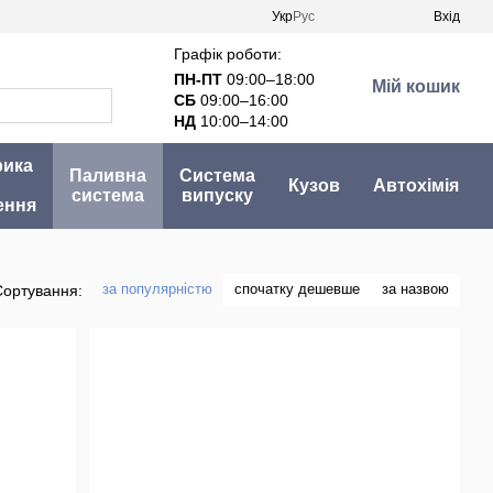
Укр
Рус
Вхід
Графік роботи:
ПН-ПТ
09:00–18:00
Мій кошик
СБ
09:00–16:00
НД
10:00–14:00
рика
Паливна
Система
Кузов
Автохімія
система
випуску
ення
за популярністю
спочатку дешевше
за назвою
Сортування: