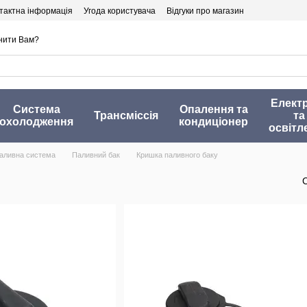
тактна інформація
Угода користувача
Відгуки про магазин
нити Вам?
Елект
Система
Опалення та
Трансміссія
та
охолодження
кондиціонер
освітл
аливна система
Паливний бак
Кришка паливного баку