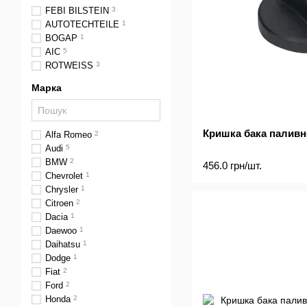
FEBI BILSTEIN
3
AUTOTECHTEILE
1
BOGAP
1
AIC
5
ROTWEISS
3
Марка
Кришка бака паливн
Alfa Romeo
2
Audi
5
BMW
2
456.0 грн/шт.
Chevrolet
1
Chrysler
1
Citroen
2
Dacia
1
Daewoo
1
Daihatsu
1
Dodge
1
Fiat
2
Ford
2
Honda
2