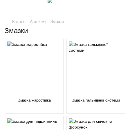
Каталог
Автохімія
Змазки
Змазки
Змазка жаростійка
Змазка гальмівної системи