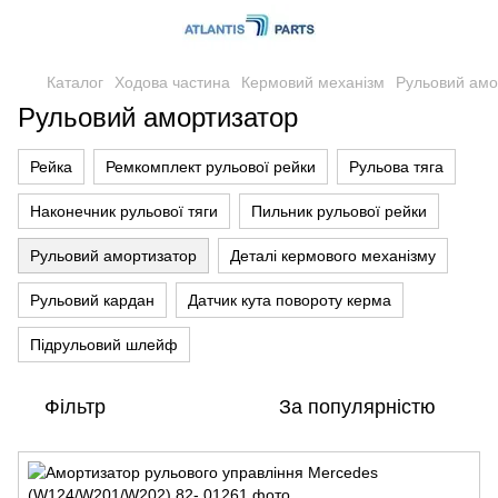
Каталог
Ходова частина
Кермовий механізм
Рульовий амо
Рульовий амортизатор
Рейка
Ремкомплект рульової рейки
Рульова тяга
Наконечник рульової тяги
Пильник рульової рейки
Рульовий амортизатор
Деталі кермового механізму
Рульовий кардан
Датчик кута повороту керма
Підрульовий шлейф
Фільтр
За популярністю