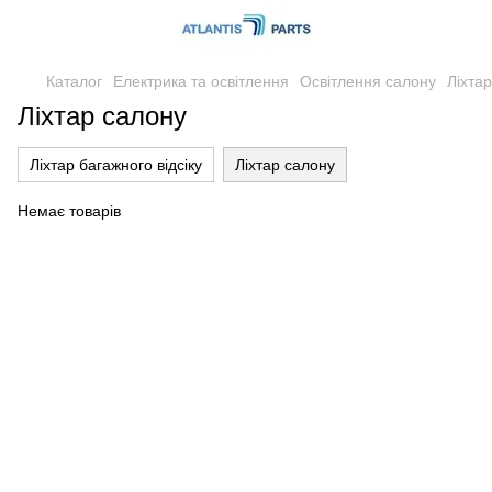
Каталог
Електрика та освітлення
Освітлення салону
Ліхта
Ліхтар салону
Ліхтар багажного відсіку
Ліхтар салону
Немає товарів