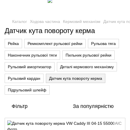
Каталог
Ходова частина
Кермовий механізм
Датчик кута п
Датчик кута повороту керма
Рейка
Ремкомплект рульової рейки
Рульова тяга
Наконечник рульової тяги
Пильник рульової рейки
Рульовий амортизатор
Деталі кермового механізму
Рульовий кардан
Датчик кута повороту керма
Підрульовий шлейф
Фільтр
За популярністю