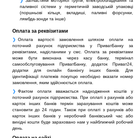
Запчастини моторної групи, електрообладнання та
паливної сістеми у герметичній заводській упаковці
(поршньові кільця, вкладиші, паливні форсунки,
лямбда-зонди та інше)
Оплата за реквізитами
Оплата вартості замовлення шляхом оплати на
поточний рахунок підприємства у ПриватБанку за
реквізитами, надісланими у смс. Оплата за реквізитами
може бути виконана через касу банку, термінал
самообслуговування ПриватБанку, додаток Приват24,
додатки для онлайн банкінгу інших банків. Для
ідентифікації платежів покупцю необхідно вказати номер
замовлення, яким здійснюється оплата.
Фактом оплати вважається надходження коштів у
поточний рахунок підприємства. При оплаті з рахунків або
карток інших банків термін зарахування коштів може
становити до 24 годин. Також при оплаті з рахунків або
карток інших банків у неробочий банківський час або
вихідні кошти буде зараховано нам у найближчий робочий
день.
Оплата на сайті