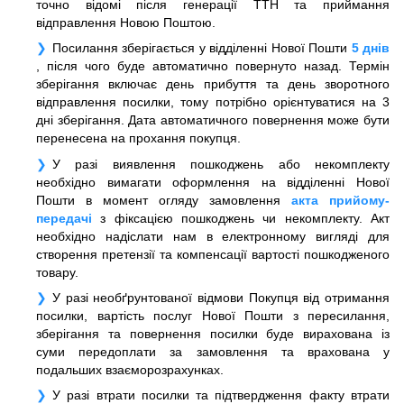
точно відомі після генерації ТТН та приймання
відправлення Новою Поштою.
Посилання зберігається у відділенні Нової Пошти
5 днів
, після чого буде автоматично повернуто назад. Термін
зберігання включає день прибуття та день зворотного
відправлення посилки, тому потрібно орієнтуватися на 3
дні зберігання. Дата автоматичного повернення може бути
перенесена на прохання покупця.
У разі виявлення пошкоджень або некомплекту
необхідно вимагати оформлення на відділенні Нової
Пошти в момент огляду замовлення
акта прийому-
передачі
з фіксацією пошкоджень чи некомплекту. Акт
необхідно надіслати нам в електронному вигляді для
створення претензії та компенсації вартості пошкодженого
товару.
У разі необґрунтованої відмови Покупця від отримання
посилки, вартість послуг Нової Пошти з пересилання,
зберігання та повернення посилки буде вирахована із
суми передоплати за замовлення та врахована у
подальших взаєморозрахунках.
У разі втрати посилки та підтвердження факту втрати