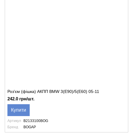
Роз'єм (фішка) АКПП BMW 3(E90)/5(E60) 05-11
242.0 грн/шт.
Купити
Артикул
B2133100BOG
Бренд
BOGAP