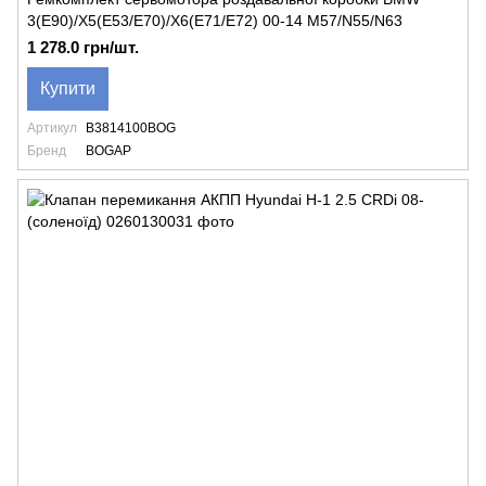
3(E90)/X5(E53/E70)/X6(E71/E72) 00-14 M57/N55/N63
1 278.0 грн/шт.
Купити
Артикул
B3814100BOG
Бренд
BOGAP