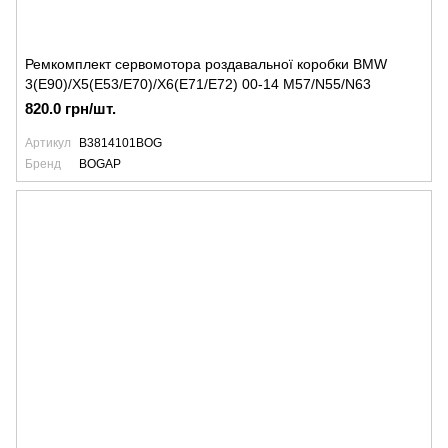
Ремкомплект сервомотора роздавальної коробки BMW
3(E90)/X5(E53/E70)/X6(E71/E72) 00-14 M57/N55/N63
820.0 грн/шт.
Артикул
B3814101BOG
Бренд
BOGAP