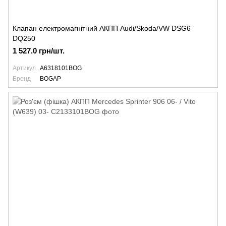
Клапан електромагнітний АКПП Audi/Skoda/VW DSG6
DQ250
1 527.0 грн/шт.
Артикул
A6318101BOG
Бренд
BOGAP