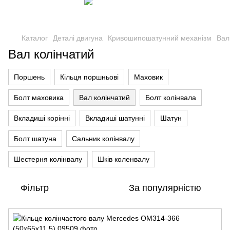
Каталог
Деталі двигуна
Кривошипошатунний механізм
Вал
Вал колінчатий
Поршень
Кільця поршньові
Маховик
Болт маховика
Вал колінчатий
Болт колінвала
Вкладиші корінні
Вкладиші шатунні
Шатун
Болт шатуна
Сальник колінвалу
Шестерня колінвалу
Шків коленвалу
Фільтр
За популярністю