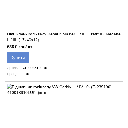
Підшипник колінвалу Renault Master II / III / Trafic II / Megane
II / III, (17x40x12)
638.0 грн/шт.
Купити
Артикул
410003610LUK
Бренд
LUK