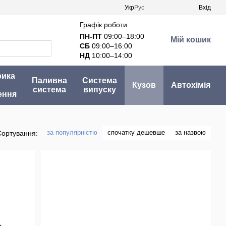
Укр
Рус
Вхід
Графік роботи:
ПН-ПТ
09:00–18:00
Мій кошик
СБ
09:00–16:00
НД
10:00–14:00
рика
Паливна
Система
Кузов
Автохімія
система
випуску
ення
за популярністю
спочатку дешевше
за назвою
Сортування: