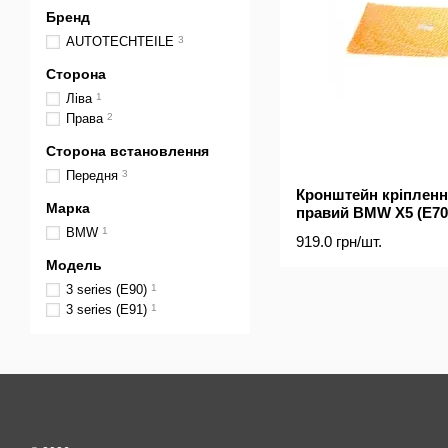
Бренд
AUTOTECHTEILE
3
Сторона
Ліва
1
Права
2
Сторона встановлення
Передня
3
Кронштейн кріпленн
Марка
правий BMW X5 (E70)
BMW
1
919.0 грн/шт.
Модель
3 series (E90)
1
3 series (E91)
1