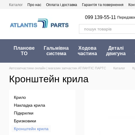
Перейти до основного контенту
Каталог
Про нас
Оплата і доставка
Гарантія та повернення
Кон
099 139-55-11
Передзво
Планове
Гальмівна
Ходова
Деталі
ТО
система
частина
двигуна
Автозапчастини онлайн | магазин запчастин АТЛАНТІС ПАРТС
Каталог
К
Кронштейн крила
Крило
Накладка крила
Підкрилки
Бризковики
Кронштейн крила