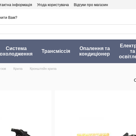
тактна інформація
Угода користувача
Відгуки про магазин
нити Вам?
Елект
Система
Опалення та
Трансміссія
та
охолодження
кондиціонер
освітл
узов
Крила
Кронштейн крила