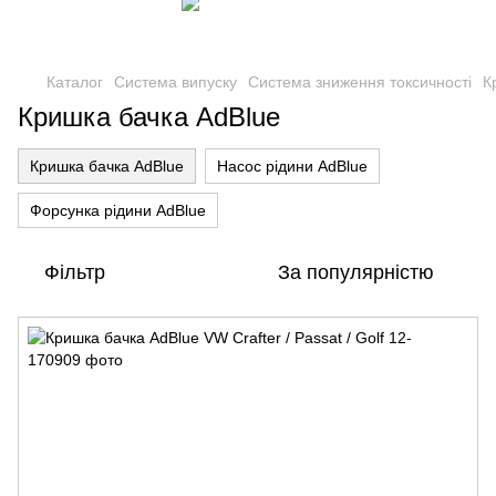
Каталог
Система випуску
Система зниження токсичності
К
Кришка бачка AdBlue
Кришка бачка AdBlue
Насос рідини AdBlue
Форсунка рідини AdBlue
Фільтр
За популярністю