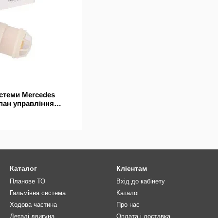
истеми Mercedes
апан управління
Каталог
Клієнтам
Планове ТО
Вхід до кабінету
Гальмівна система
Каталог
Ходова частина
Про нас
Деталі двигуна
Оплата і доставка