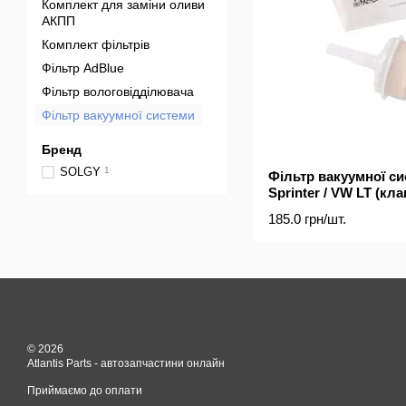
Комплект для заміни оливи
АКПП
Комплект фільтрів
Фільтр AdBlue
Фільтр вологовідділювача
Фільтр вакуумної системи
Бренд
SOLGY
1
Фільтр вакуумної с
Sprinter / VW LT (кл
турбіною)
185.0 грн/шт.
© 2026
Atlantis Parts - автозапчастини онлайн
Приймаємо до оплати