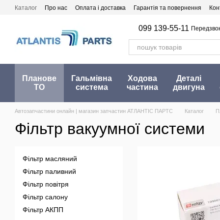
Перейти до основного контенту
Каталог
Про нас
Оплата і доставка
Гарантія та повернення
Кон
099 139-55-11
Передзво
Планове
Гальмівна
Ходова
Деталі
ТО
система
частина
двигуна
Автозапчастини онлайн | магазин запчастин АТЛАНТІС ПАРТС
Каталог
П
Фільтр вакуумної системи
Фільтр масляний
Фільтр паливний
Фільтр повітря
Фільтр салону
Фільтр АКПП