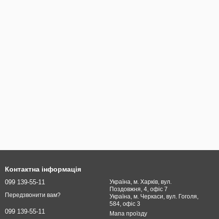
Контактна інформація
099 139-55-11
Україна, м. Харків, вул.
Поздовжня, 4, офіс 7
Передзвонити вам?
Україна, м. Черкаси, вул. Гоголя,
584, офіс 3
099 139-55-11
Мапа проїзду