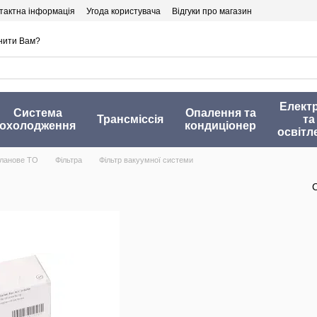
тактна інформація
Угода користувача
Відгуки про магазин
нити Вам?
Елект
Система
Опалення та
Трансміссія
та
охолодження
кондиціонер
освітл
ланове ТО
Фільтра
Фільтр вакуумної системи