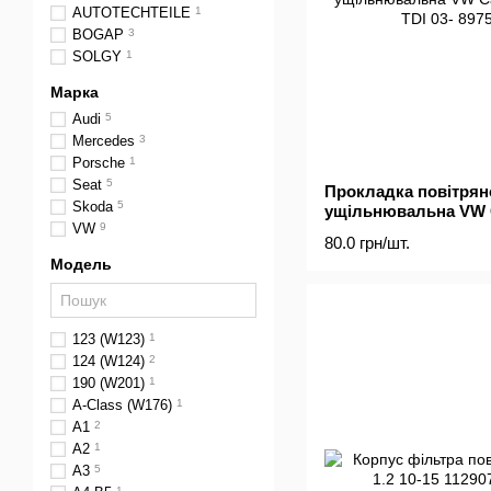
AUTOTECHTEILE
1
BOGAP
3
SOLGY
1
Марка
Audi
5
Mercedes
3
Porsche
1
Seat
5
Прокладка повітрян
Skoda
5
ущільнювальна VW Cad
VW
9
2.5 TDI 03-
80.0 грн/шт.
Модель
123 (W123)
1
124 (W124)
2
190 (W201)
1
A-Class (W176)
1
A1
2
A2
1
A3
5
1