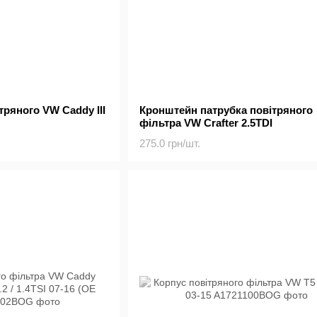
тряного VW Caddy III
Кронштейн патрубка повітряного
фільтра VW Crafter 2.5TDI
275.0 грн/шт.