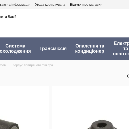
тактна інформація
Угода користувача
Відгуки про магазин
нити Вам?
Елект
Система
Опалення та
Трансміссія
та
охолодження
кондиціонер
освітл
узов
Корпус повітряного фільтра