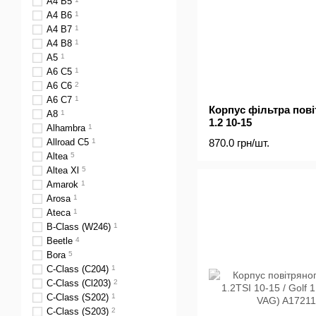
A4 B5
A4 B6
1
A4 B7
1
A4 B8
1
A5
1
A6 C5
1
A6 C6
2
A6 C7
1
Корпус фільтра пові
A8
1
1.2 10-15
Alhambra
1
870.0 грн/шт.
Allroad C5
1
Altea
5
Altea Xl
5
Amarok
1
Arosa
1
Ateca
1
B-Class (W246)
1
Beetle
4
Bora
5
C-Class (C204)
1
C-Class (Cl203)
2
C-Class (S202)
1
C-Class (S203)
2