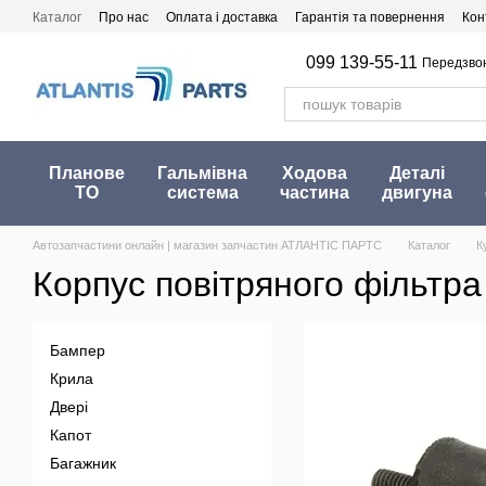
Перейти до основного контенту
Каталог
Про нас
Оплата і доставка
Гарантія та повернення
Кон
099 139-55-11
Передзво
Планове
Гальмівна
Ходова
Деталі
ТО
система
частина
двигуна
Автозапчастини онлайн | магазин запчастин АТЛАНТІС ПАРТС
Каталог
К
Корпус повітряного фільтра
Бампер
Крила
Двері
Капот
Багажник