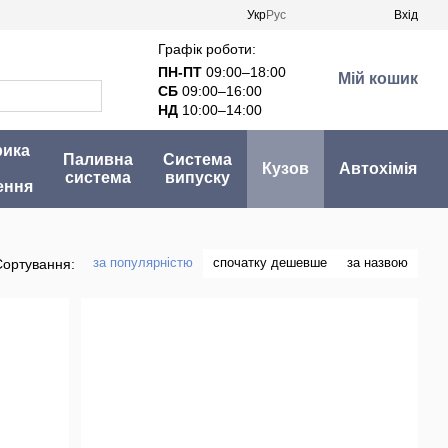
Укр
Рус
Вхід
Графік роботи:
ПН-ПТ
09:00–18:00
Мій кошик
СБ
09:00–16:00
НД
10:00–14:00
рика
Паливна
Система
Кузов
Автохімія
система
випуску
ення
за популярністю
спочатку дешевше
за назвою
Сортування: