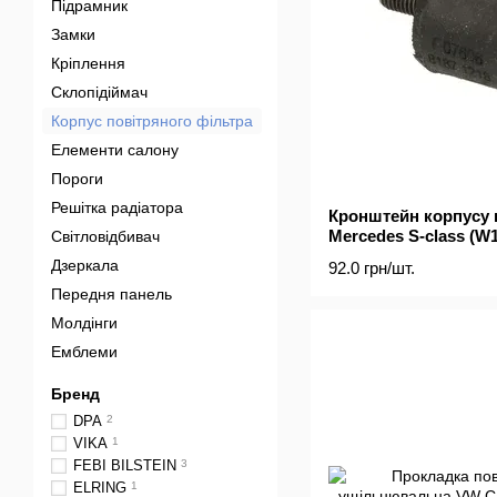
Підрамник
Замки
Кріплення
Склопідіймач
Корпус повітряного фільтра
Елементи салону
Пороги
Решітка радіатора
Кронштейн корпусу 
Mercedes S-class (W1
Світловідбивач
Дзеркала
92.0 грн/шт.
Передня панель
Молдінги
Емблеми
Бренд
DPA
2
VIKA
1
FEBI BILSTEIN
3
ELRING
1