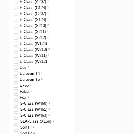
E-Class (A207)
1
E-Class (C124)
1
E-Class (C207)
1
E-Class (S124)
1
E-Class (S210)
2
E-Class (S211)
1
E-Class (S212)
1
E-Class (W124)
1
E-Class (W210)
2
E-Class (W211)
1
E-Class (W212)
1
Eos
5
Eurovan T4
1
Eurovan T5
5
Exeo
1
Fabia
2
Fox
1
G-Class (W460)
1
G-Class (W461)
3
G-Class (W463)
2
GLA-Class (X156)
1
Golf III
1
Golf IV
2