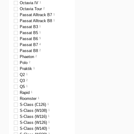
Octavia IV
1
Octavia Tour
2
Passat Alltrack B7
1
Passat Alltrack B8
1
Passat B3
1
Passat B5
1
Passat B6
5
Passat B7
4
Passat B8
2
Phaeton
2
Polo
2
Praktik
1
Q2
1
Q3
2
Q5
1
Rapid
1
Roomster
1
S-Class (C126)
1
S-Class (W108)
1
S-Class (W116)
1
S-Class (W126)
1
S-Class (W140)
1
2