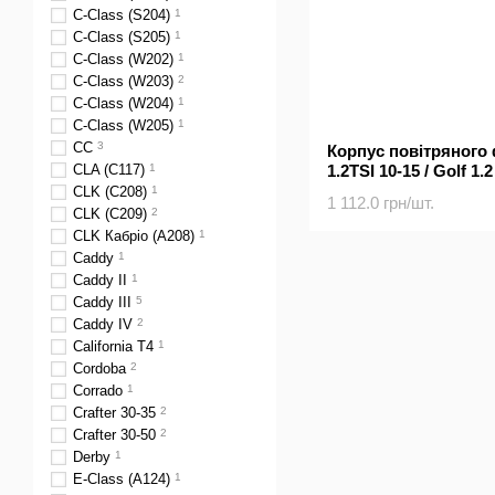
C-Class (S204)
1
C-Class (S205)
1
C-Class (W202)
1
C-Class (W203)
2
C-Class (W204)
1
C-Class (W205)
1
CC
3
Корпус повітряного
1.2TSI 10-15 / Golf 1.2
CLA (C117)
1
VAG)
CLK (C208)
1
1 112.0 грн/шт.
CLK (C209)
2
CLK Кабріо (A208)
1
Caddy
1
Caddy II
1
Caddy III
5
Caddy IV
2
California T4
1
Cordoba
2
Corrado
1
Crafter 30-35
2
Crafter 30-50
2
Derby
1
E-Class (A124)
1