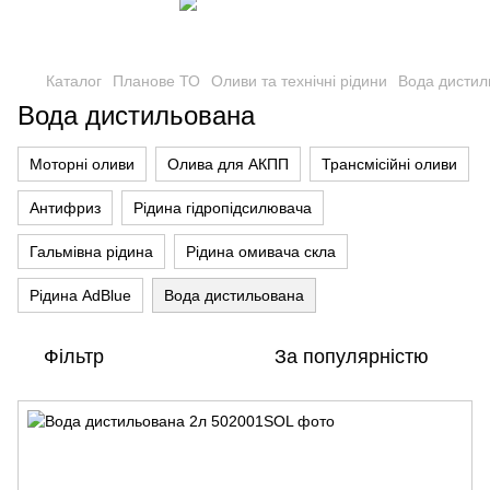
Каталог
Планове ТО
Оливи та технічні рідини
Вода дистил
Вода дистильована
Моторні оливи
Олива для АКПП
Трансмісійні оливи
Антифриз
Рідина гідропідсилювача
Гальмівна рідина
Рідина омивача скла
Рідина AdBlue
Вода дистильована
Фільтр
За популярністю