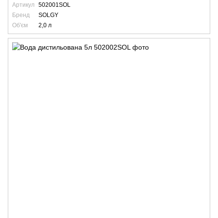
Артикул
502001SOL
Бренд
SOLGY
Об'єм
2,0 л