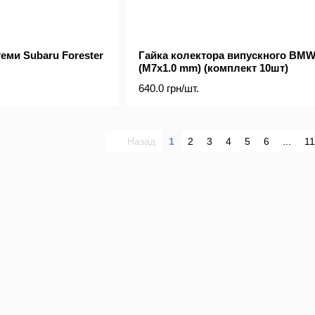
еми Subaru Forester
Гайка колектора випускного BM
(M7x1.0 mm) (комплект 10шт)
640.0 грн/шт.
Назад
1
2
3
4
5
6
...
11