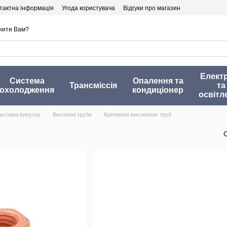
тактна інформація
Угода користувача
Відгуки про магазин
нити Вам?
Елект
Система
Опалення та
Трансміссія
та
охолодження
кондиціонер
освітл
истема випуску
Вихлопні труби
Кріплення вихлопних труб