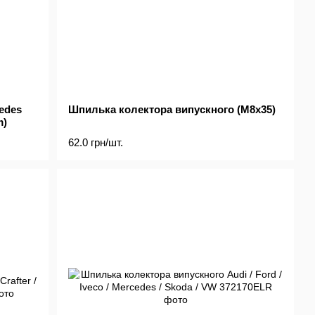
edes
Шпилька колектора випускного (M8x35)
m)
62.0 грн/шт.