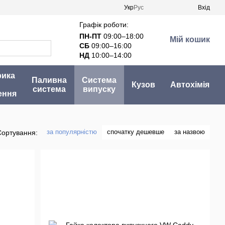
Укр
Рус
Вхід
Графік роботи:
ПН-ПТ
09:00–18:00
Мій кошик
СБ
09:00–16:00
НД
10:00–14:00
рика
Паливна
Система
Кузов
Автохімія
система
випуску
ення
за популярністю
спочатку дешевше
за назвою
Сортування: