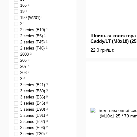
166
1
19
1
190 (W201)
3
2
5
2 series (E10)
1
Шпилька колектора
2 series (E6)
1
Caddy/LT (M8x18) (25
2 series (F45)
1
2 series (F46)
1
22.0 грн/шт.
2008
3
206
9
207
5
208
2
3
4
3 series (E21)
3
3 series (E30)
5
3 series (E36)
9
3 series (E46)
6
3 series (E90)
3
3 series (E91)
3
3 series (E92)
3
3 series (E93)
2
3 series (F30)
2