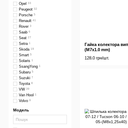
Opel
33
Peugeot
32
Porsche
5
Renault
41
Rover
3
Saab
6
Seat
27
Setra
1
Гайка колектора ви
(M7x1.0 mm)
Skoda
19
Smart
5
128.0 грн/шт.
Solaris
1
SsangYong
1
Subaru
5
Suzuki
7
Toyota
8
VW
39
Van Hool
1
Volvo
9
Модель