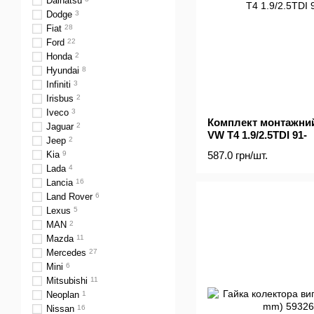
Daihatsu
Dodge
3
Fiat
28
Ford
22
Honda
2
Hyundai
8
Infiniti
3
Irisbus
2
Iveco
3
Комплект монтажний
Jaguar
2
VW T4 1.9/2.5TDI 91-
Jeep
2
Kia
9
587.0 грн/шт.
Lada
4
Lancia
16
Land Rover
6
Lexus
5
MAN
2
Mazda
11
Mercedes
27
Mini
6
Mitsubishi
11
Neoplan
1
Nissan
16