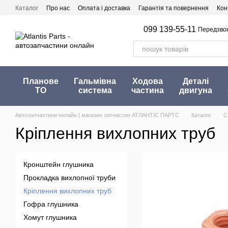
Перейти до основного контенту
Каталог
Про нас
Оплата і доставка
Гарантія та повернення
Кон
099 139-55-11
Передзво
Планове
Гальмівна
Ходова
Деталі
ТО
система
частина
двигуна
Автозапчастини онлайн | магазин запчастин АТЛАНТІС ПАРТС
Каталог
С
Кріплення вихлопних труб
Кронштейн глушника
Прокладка вихлопної труби
Кріплення вихлопних труб
Гофра глушника
Хомут глушника