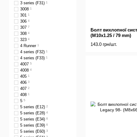
3 series (F31)
1
3008
1
301
1
306
4
307
7
Болт вихлопної сист
308
4
(M10x1.25 / 79 mm)
323
4
143.0 грн/шт.
4 Runner
1
4 series (F32)
1
4 series (F33)
1
4007
5
4008
4
405
1
406
3
407
2
408
1
5
5
5 series (E12)
2
5 series (E28)
4
5 series (E34)
6
5 series (E39)
6
5 series (E60)
3
3