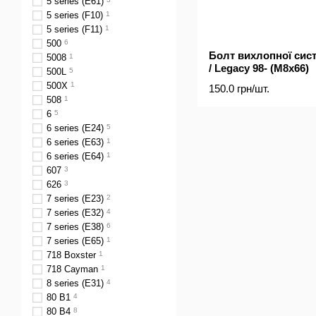
5 series (E61)
5 series (F10)
1
5 series (F11)
1
500
6
Болт вихлопної сист
5008
1
/ Legacy 98- (M8x66)
500L
5
500X
1
150.0 грн/шт.
508
1
6
5
6 series (E24)
5
6 series (E63)
1
6 series (E64)
1
607
3
626
3
7 series (E23)
2
7 series (E32)
4
7 series (E38)
6
7 series (E65)
1
718 Boxster
1
718 Cayman
1
8 series (E31)
4
80 B1
4
80 B4
8