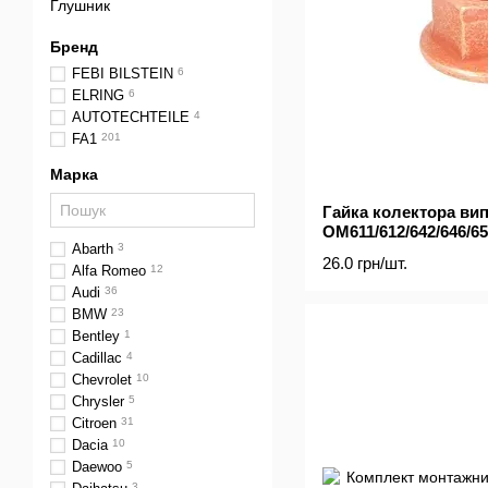
Глушник
Бренд
FEBI BILSTEIN
6
ELRING
6
AUTOTECHTEILE
4
FA1
201
Марка
Гайка колектора ви
OM611/612/642/646/6
Abarth
3
26.0 грн/шт.
Alfa Romeo
12
Audi
36
BMW
23
Bentley
1
Cadillac
4
Chevrolet
10
Chrysler
5
Citroen
31
Dacia
10
Daewoo
5
3