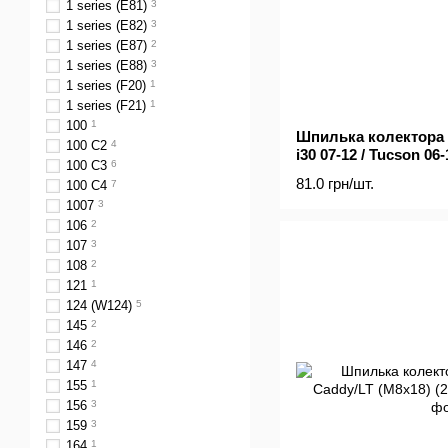
1 series (E81)
3
1 series (E82)
3
1 series (E87)
2
1 series (E88)
3
1 series (F20)
1
1 series (F21)
1
100
1
Шпилька колектора 
100 C2
4
i30 07-12 / Tucson 06-1
100 C3
6
Kia Rio 05-(M8х1,25x
81.0 грн/шт.
100 C4
7
1007
3
106
2
107
3
108
2
121
1
124 (W124)
5
145
2
146
2
147
4
155
1
156
3
159
3
164
1