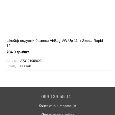
Шлейф подушки безпеки AirBag VW Up 11- / Skoda Rapid
12-
704.0 грн/шт.
Артикул
A7310108BOG
Бренд
BOGAP
099 139-55-11
Контактна інформація
Повна версія сайту