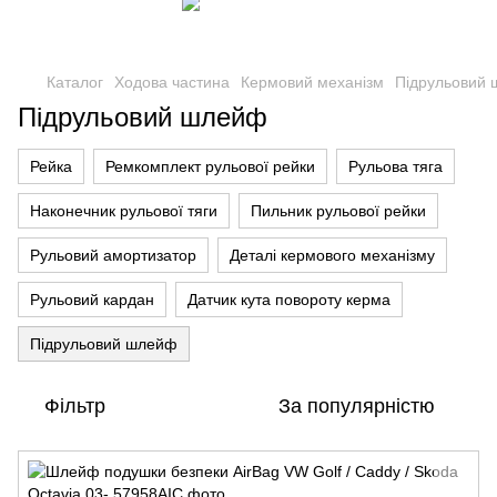
Каталог
Ходова частина
Кермовий механізм
Підрульовий
Підрульовий шлейф
Рейка
Ремкомплект рульової рейки
Рульова тяга
Наконечник рульової тяги
Пильник рульової рейки
Рульовий амортизатор
Деталі кермового механізму
Рульовий кардан
Датчик кута повороту керма
Підрульовий шлейф
Фільтр
За популярністю