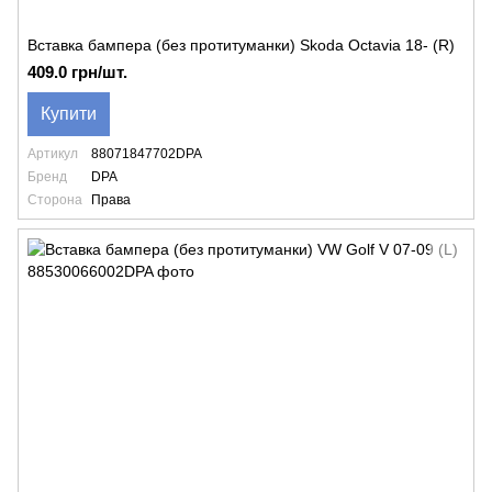
Вставка бампера (без протитуманки) Skoda Octavia 18- (R)
409.0 грн/шт.
Купити
Артикул
88071847702DPA
Бренд
DPA
Сторона
Права