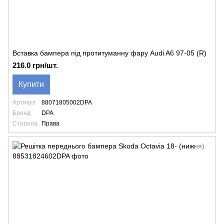
Вставка бампера під протитуманну фару Audi A6 97-05 (R)
216.0 грн/шт.
Купити
Артикул
88071805002DPA
Бренд
DPA
Сторона
Права