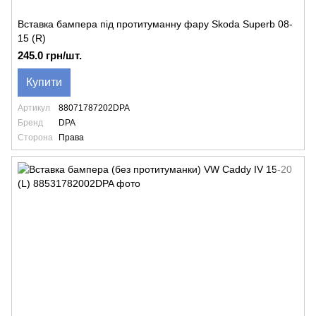
Вставка бампера під протитуманну фару Skoda Superb 08-
15 (R)
245.0 грн/шт.
Купити
Артикул
88071787202DPA
Бренд
DPA
Сторона
Права