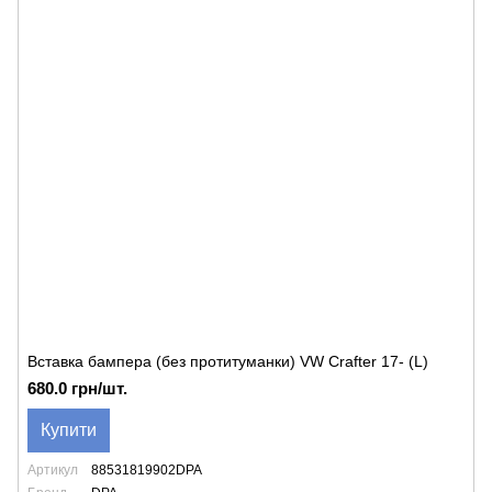
Вставка бампера (без протитуманки) VW Crafter 17- (L)
680.0 грн/шт.
Купити
Артикул
88531819902DPA