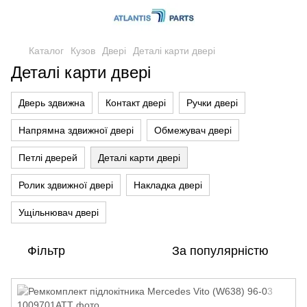
Каталог
Кузов
Двері
Деталі карти двері
Деталі карти двері
Дверь здвижна
Контакт двері
Ручки двері
Напрямна здвижної двері
Обмежувач двері
Петлі дверей
Деталі карти двері
Ролик здвижної двері
Накладка двері
Ущільнювач двері
Фільтр
За популярністю