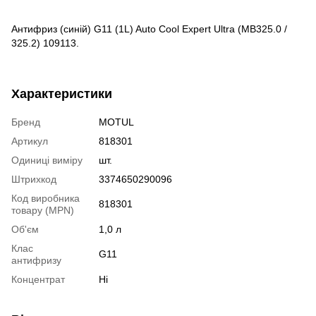
Антифриз (синій) G11 (1L) Auto Cool Expert Ultra (MB325.0 /
325.2) 109113.
Характеристики
Бренд
MOTUL
Артикул
818301
Одиниці виміру
шт.
Штрихкод
3374650290096
Код виробника
818301
товару (MPN)
Об'єм
1,0 л
Клас
G11
антифризу
Концентрат
Ні