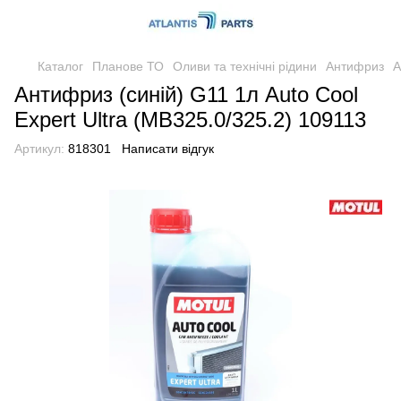
Каталог
Планове ТО
Оливи та технічні рідини
Антифриз
А
Антифриз (синій) G11 1л Auto Cool
Expert Ultra (MB325.0/325.2) 109113
Артикул:
818301
Написати відгук