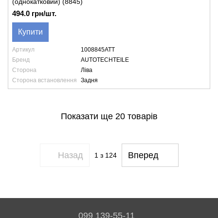
(однокатковий) (8845)
494.0 грн/шт.
Купити
Артикул
1008845ATT
Бренд
AUTOTECHTEILE
Сторона
Ліва
Сторона встановлення
Задня
Показати ще 20 товарів
Назад
Вперед
1
з 124
099 139-55-11