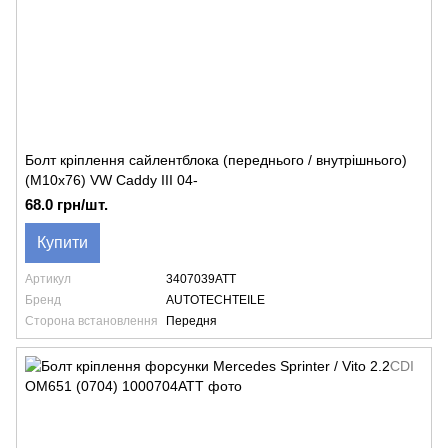
Болт кріплення сайлентблока (переднього / внутрішнього)
(M10x76) VW Caddy III 04-
68.0 грн/шт.
Купити
Артикул
3407039ATT
Бренд
AUTOTECHTEILE
Сторона встановлення
Передня