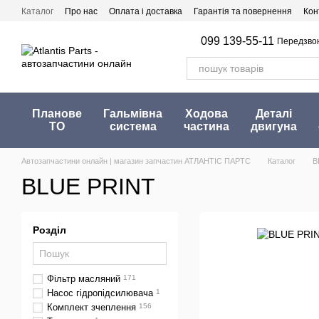
Перейти до основного контенту
Каталог
Про нас
Оплата і доставка
Гарантія та повернення
Кон
099 139-55-11
Передзво
Планове
Гальмівна
Ходова
Деталі
ТО
система
частина
двигуна
Автозапчастини онлайн | магазин запчастин АТЛАНТІС ПАРТС
Каталог
B
BLUE PRINT
Розділ
Фільтр масляний
171
Насос гідропідсилювача
1
Комплект зчеплення
156