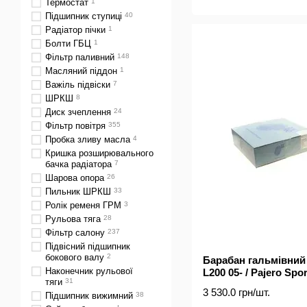
Термостат
1
Підшипник ступиці
40
Радіатор пічки
1
Болти ГБЦ
1
Фільтр паливний
148
Масляний піддон
1
Важіль підвіски
7
ШРКШ
8
Диск зчеплення
24
Фільтр повітря
355
Пробка зливу масла
4
Кришка розширювального
бачка радіатора
7
Шарова опора
26
Пильник ШРКШ
33
Ролік ременя ГРМ
3
Рульова тяга
28
Фільтр салону
237
Підвісний підшипник
бокового валу
2
Барабан гальмівний 
Наконечник рульової
L200 05- / Pajero Spor
тяги
31
3 530.0 грн/шт.
Підшипник вижимний
38