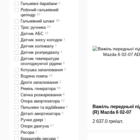
Гальмівні барабани
4
Робочий гальмівний
циліндр
10
Гальмівний шланг
30
Трос ручника
28
Датчик АБС
15
Датчик зносу колодок
1
Датчик колінвалу
1
Датчик розпредвалу
1
Датчик температури
охолоджуючої рідини
3
Котушка запалювання
2
Водяна помпа
16
Дроти запалювання
2
Ремінь генератора
56
Свічка розжарювання
8
Опора амортизатора
14
Важіль передньої пі
Пильники та відбійники
2
(R) Mazda 6 02-07
Деталі амортизатора
2
Ручки двері
1
2 637.0 грн/шт.
Опори двигуна
17
Ресора
1
Кронштейн ресори
5