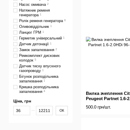
Насос омивача
2
Натяжник ременя
генератора
1
Ролік ременя генератора
6
Оливовіддільник
1
Ланцюг ГРМ
1
Герметик універсальний
1
Датчик детонації
1
Замок запалювання
2
Ремкомплект дискових
колодок
5
Датчик тиску впускного
газопроводу
1
Бігунок розподільника
запалювання
1
Кришка розподільника
запалювання
4
Вилка зчеплення Citr
Peugeot Partnet 1.6-2
Ціна, грн
500.0 грн/шт.
Від Ціна, грн
До Ціна, грн
ОК