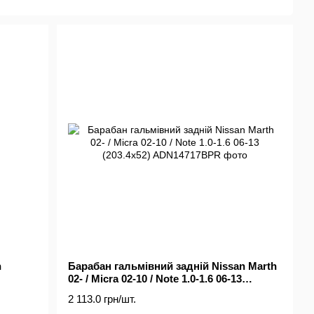
д 25 років спеціалізується на розробці та продажі запасних
го комерційного транспорту.
н для професійного ремонту автомобілів від стандартних
я двигуном та спеціалізованих інструментів. Blue Print
х, паливних і салонних фільтрів для автомобілів азійських
пчастин додаються до лінійки Blue Print для підтримки
их за відгуками клієнтів через електронний каталог
ає широкий асортимент у понад 7 000 гальмівних
озробок дозволяє швидко виводити на ринок нові типи
0 деталей в продуктовій групі «Зчеплення». Всі компоненти
ангів та вилок відповідають якості оригінальних виробів.
тин для прямих порівнянь. Спеціальна команда інженерів
 продукції, якщо вони не відповідають точним специфікаціям
 перевіряються кваліфікованими аудиторами, щоб упевнитися і
ничих стандартів та процесів ISO. Гасло торгової марки
шого разу» – поєднує в собі якість і точність, на які клієнти
снування у 1994 році.
n
Барабан гальмівний задній Nissan Marth
02- / Micra 02-10 / Note 1.0-1.6 06-13
(203.4x52)
2 113.0 грн/шт.