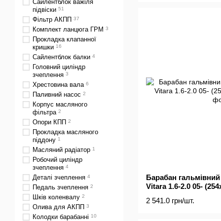
Сайлентблок важіля
підвіски
51
Фільтр АКПП
37
Комплект ланцюга ГРМ
3
Прокладка клапанної
кришки
16
Сайлентблок балки
4
Головний циліндр
зчеплення
3
Хрестовина вала
6
Паливний насос
2
Корпус масляного
фільтра
2
Опори КПП
2
Прокладка масляного
піддону
1
Масляний радіатор
1
Робочий циліндр
зчеплення
4
Барабан гальмівний 
Деталі зчеплення
4
Vitara 1.6-2.0 05- (254
Педаль зчеплення
2
Шків коленвалу
2
2 541.0 грн/шт.
Олива для АКПП
3
Колодки барабанні
10