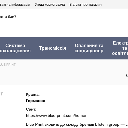
тактна інформація
Угода користувача
Відгуки про магазин
нити Вам?
Елект
Система
Опалення та
Трансміссія
та
охолодження
кондиціонер
освітл
LUE PRINT
Країна:
Германия
Сайт:
https://www.blue-print.com/home/
Blue Print входить до складу брендів bilstein group —