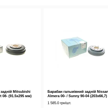
престижні бренди під одним дахом. Компанія вже пона
частин для автомобілів азійських виробників та легко
Асортимент Blue Print складає понад 24 000 запчасти
сервісних продуктів до складних компонентів управлінн
пропонує понад 2000 найменувань масляних, повітряни
та європейських виробників. Щомісяця до 100 нових за
принципу «Швидше до ринку». До 60% запитів, отриман
перетворюються у нові деталі Blue Print. Компанія м
компонентів. Постійна робота у сфері досліджень і р
гальмівних колодок і дисків. Blue Print пропонує 2 50
зчеплення від ремкомплектів і маховиків до тросів, шл
Blue Print зберігає базу зразків оригінальних запчас
порівнює тисячі компонентів щороку і відхиляє зразки
Blue Print. Усі постачальники Blue Print без винятку
переконатися, що як мінімум вони дотримуються вироб
Blue Print – «Right First Time» або «Встановлення з пер
Blue Print у всьому світі покладаються з моменту її за
задній Mitsubishi
Барабан гальмівний задній Nissa
t 08- (91.5x295 мм)
Almera 00- / Sunny 90-04 (203x66,7)
1 585.0 грн/шт.