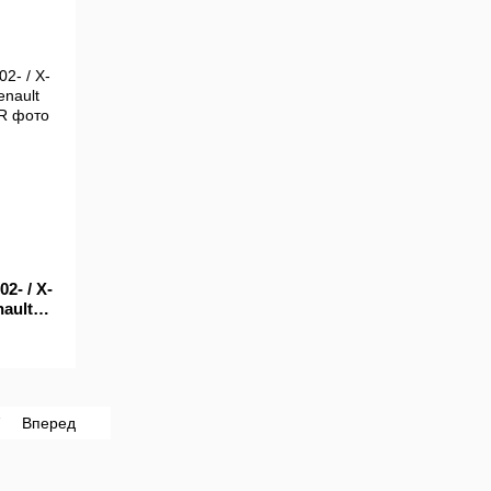
2- / X-
nault
7
Вперед