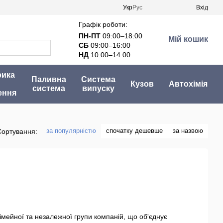
Укр
Рус
Вхід
Графік роботи:
ПН-ПТ
09:00–18:00
Мій кошик
СБ
09:00–16:00
НД
10:00–14:00
рика
Паливна
Система
Кузов
Автохімія
система
випуску
ення
за популярністю
спочатку дешевше
за назвою
Сортування:
 сімейної та незалежної групи компаній, що об'єднує