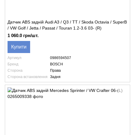
Датчик ABS задній Audi A3 / Q3 / TT / Skoda Octavia / SuperB
/ VW Golf / Jetta / Passat / Touran 1.2-3.6 03- (R)
1 060.0 грн/шт.
Купити
Артикул
0986594507
Бренд
BOSCH
Сторона
Права
Сторона встановлення
Задня