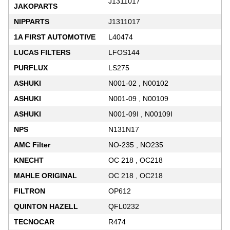
J1311017
JAKOPARTS
NIPPARTS
J1311017
1A FIRST AUTOMOTIVE
L40474
LUCAS FILTERS
LFOS144
PURFLUX
LS275
ASHUKI
N001-02 , N00102
ASHUKI
N001-09 , N00109
ASHUKI
N001-09I , N00109I
NPS
N131N17
AMC Filter
NO-235 , NO235
KNECHT
OC 218 , OC218
MAHLE ORIGINAL
OC 218 , OC218
FILTRON
OP612
QUINTON HAZELL
QFL0232
TECNOCAR
R474