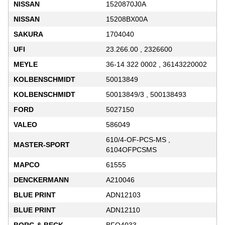
NISSAN
1520870J0A
NISSAN
15208BX00A
SAKURA
1704040
UFI
23.266.00 , 2326600
MEYLE
36-14 322 0002 , 36143220002
KOLBENSCHMIDT
50013849
KOLBENSCHMIDT
50013849/3 , 500138493
FORD
5027150
VALEO
586049
610/4-OF-PCS-MS ,
MASTER-SPORT
6104OFPCSMS
MAPCO
61555
DENCKERMANN
A210046
BLUE PRINT
ADN12103
BLUE PRINT
ADN12110
BORG & BECK
BFO4033