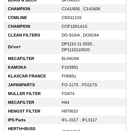
CHAMPION
C141/606 , C141606
COMLINE
CNS11216
CHAMPION
COF100141S
CLEAN FILTERS
DO 924/A , DO924A
DP1110.11.0020 ,
Dr!ve+
DP1110110020
MECAFILTER
ELH4184
KAMOKA
F103901
KLAXCAR FRANCE
FH065z
JAPANPARTS
FO-117S , FO117S
MULLER FILTER
FO474
MECAFILTER
H44
HENGST FILTER
H97W10
IPS Parts
IFL-3117 , IFL3117
HERTH+BUSS