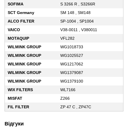
SOFIMA
S 3266 R , S3266R
SCT Germany
SM 148 , SM148
ALCO FILTER
SP-1004 , SP1004
VAICO
V38-0011 , V380011
MOTAQUIP
VFL282
WILMINK GROUP
WG1018733
WILMINK GROUP
WG1025527
WILMINK GROUP
WG1217062
WILMINK GROUP
WG1379087
WILMINK GROUP
WG1379100
WIX FILTERS
WL7166
MISFAT
Z266
FIL FILTER
ZP 47 C , ZP47C
Відгуки