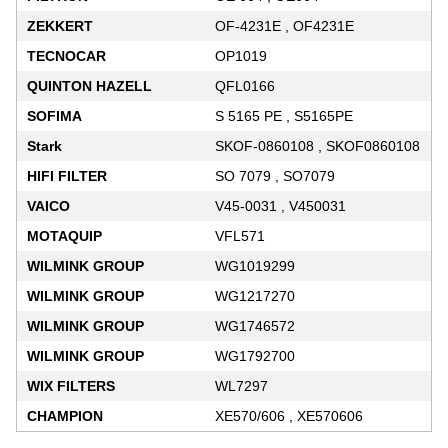
ZEKKERT
OF-4231E , OF4231E
TECNOCAR
OP1019
QUINTON HAZELL
QFL0166
SOFIMA
S 5165 PE , S5165PE
Stark
SKOF-0860108 , SKOF0860108
HIFI FILTER
SO 7079 , SO7079
VAICO
V45-0031 , V450031
MOTAQUIP
VFL571
WILMINK GROUP
WG1019299
WILMINK GROUP
WG1217270
WILMINK GROUP
WG1746572
WILMINK GROUP
WG1792700
WIX FILTERS
WL7297
CHAMPION
XE570/606 , XE570606