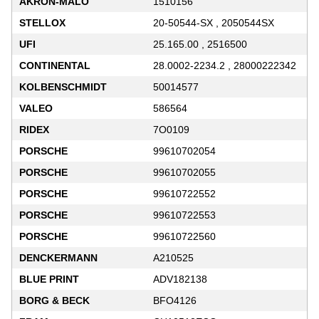
AKRON-MALÒ
1510156
STELLOX
20-50544-SX , 2050544SX
UFI
25.165.00 , 2516500
CONTINENTAL
28.0002-2234.2 , 28000222342
KOLBENSCHMIDT
50014577
VALEO
586564
RIDEX
7O0109
PORSCHE
99610702054
PORSCHE
99610702055
PORSCHE
99610722552
PORSCHE
99610722553
PORSCHE
99610722560
DENCKERMANN
A210525
BLUE PRINT
ADV182138
BORG & BECK
BFO4126