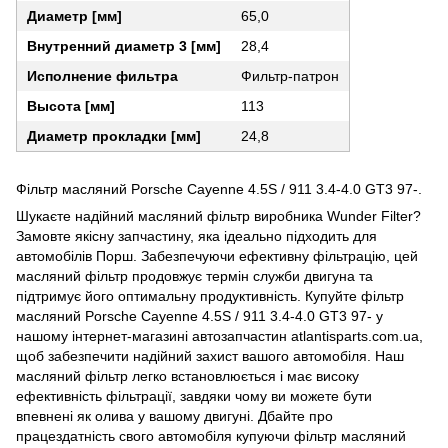
Диаметр [мм]
65,0
Внутренний диаметр 3 [мм]
28,4
Исполнение фильтра
Фильтр-патрон
Высота [мм]
113
Диаметр прокладки [мм]
24,8
Фільтр масляний Porsche Cayenne 4.5S / 911 3.4-4.0 GT3 97-.
Шукаєте надійний масляний фільтр виробника Wunder Filter?
Замовте якісну запчастину, яка ідеально підходить для
автомобілів Порш. Забезпечуючи ефективну фільтрацію, цей
масляний фільтр продовжує термін служби двигуна та
підтримує його оптимальну продуктивність. Купуйте фільтр
масляний Porsche Cayenne 4.5S / 911 3.4-4.0 GT3 97- у
нашому інтернет-магазині автозапчастин atlantisparts.com.ua,
щоб забезпечити надійний захист вашого автомобіля. Наш
масляний фільтр легко встановлюється і має високу
ефективність фільтрації, завдяки чому ви можете бути
впевнені як олива у вашому двигуні. Дбайте про
працездатність свого автомобіля купуючи фільтр масляний