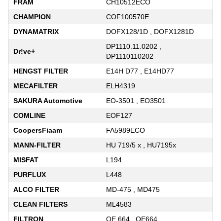
FRAM
CH10512ECO
CHAMPION
COF100570E
DYNAMATRIX
DOFX128/1D , DOFX1281D
DP1110.11.0202 ,
Dr!ve+
DP1110110202
HENGST FILTER
E14H D77 , E14HD77
MECAFILTER
ELH4319
SAKURA Automotive
EO-3501 , EO3501
COMLINE
EOF127
CoopersFiaam
FA5989ECO
MANN-FILTER
HU 719/5 x , HU7195x
MISFAT
L194
PURFLUX
L448
ALCO FILTER
MD-475 , MD475
CLEAN FILTERS
ML4583
FILTRON
OE 664 , OE664