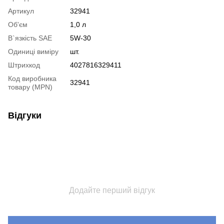
Артикул
32941
Об'єм
1,0 л
В`язкість SAE
5W-30
Одиниці виміру
шт.
Штрихкод
4027816329411
Код виробника
32941
товару (MPN)
Відгуки
Додайте перший відгук