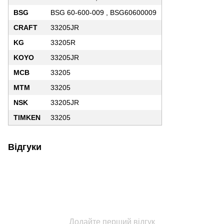
BSG
BSG 60-600-009 , BSG60600009
CRAFT
33205JR
KG
33205R
KOYO
33205JR
MCB
33205
MTM
33205
NSK
33205JR
TIMKEN
33205
Відгуки
Додайте перший відгук