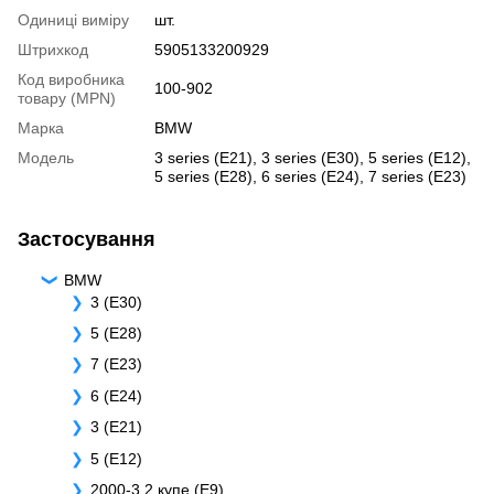
Одиниці виміру
шт.
Штрихкод
5905133200929
Код виробника
100-902
товару (MPN)
Марка
BMW
Модель
3 series (E21)
,
3 series (E30)
,
5 series (E12)
,
5 series (E28)
,
6 series (E24)
,
7 series (E23)
Застосування
BMW
3 (E30)
5 (E28)
7 (E23)
6 (E24)
3 (E21)
5 (E12)
2000-3.2 купе (E9)