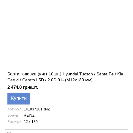
Болти головки (к-кт 10шт.) Hyundai Tucson / Santa Fe / Kia
Cee d / Cerato1.5D / 2.0D 01- (M12x180 мм)
2 474.0 грн/шт.
Купити
Артикул
141037201RNZ
Бренд
REINZ
Розміри
12 x 180