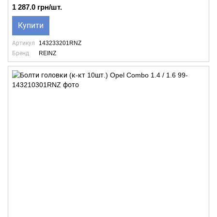
1 287.0 грн/шт.
Купити
Артикул
143233201RNZ
Бренд
REINZ