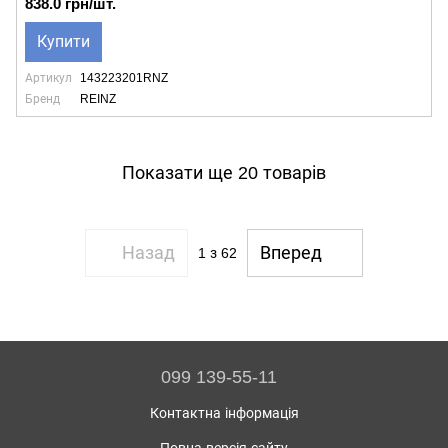
838.0 грн/шт.
Купити
Артикул
143223201RNZ
Бренд
REINZ
Показати ще 20 товарів
Назад
Вперед
1
з 62
099 139-55-11
Контактна інформація