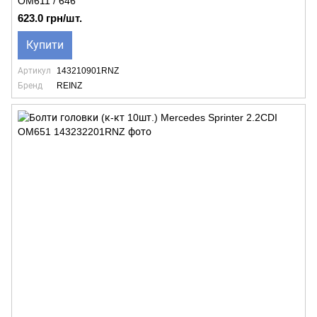
OM611 / 646
623.0 грн/шт.
Купити
Артикул
143210901RNZ
Бренд
REINZ