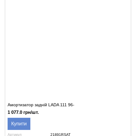
Амортизатор задній LADA 111 96-
1 077.0 грн/шт.
Купити
Артикул
21891RSAT