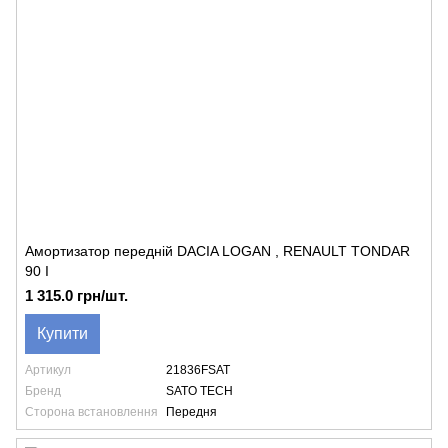
Амортизатор передній DACIA LOGAN , RENAULT TONDAR
90 I
1 315.0 грн/шт.
Купити
Артикул
21836FSAT
Бренд
SATO TECH
Сторона встановлення
Передня