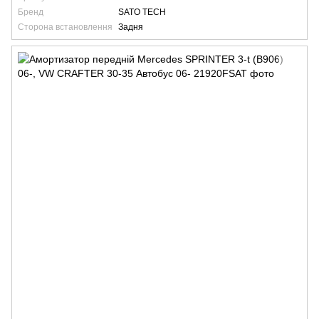
Бренд
SATO TECH
Сторона встановлення
Задня