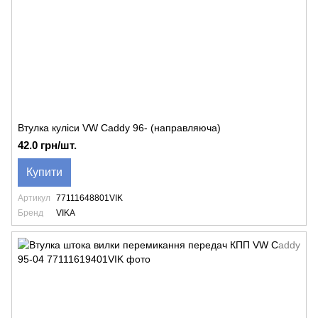
Втулка куліси VW Caddy 96- (направляюча)
42.0 грн/шт.
Купити
Артикул
77111648801VIK
Бренд
VIKA