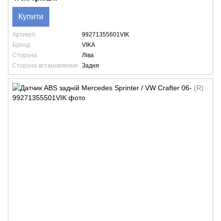
Купити
Артикул
99271355601VIK
Бренд
VIKA
Сторона
Ліва
Сторона встановлення
Задня