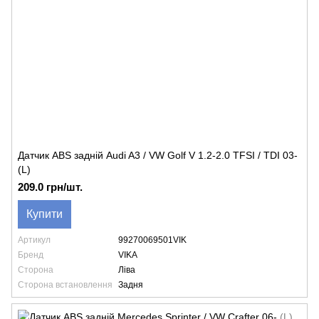
Датчик ABS задній Audi A3 / VW Golf V 1.2-2.0 TFSI / TDI 03-
(L)
209.0 грн/шт.
Купити
Артикул
99270069501VIK
Бренд
VIKA
Сторона
Ліва
Сторона встановлення
Задня