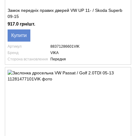
Замок передніх правих дверей VW UP 11- / Skoda Superb
09-15
917.0 грн/шт.
Купити
Артикул
88371286601VIK
Бренд
VIKA
Сторона встановлення
Передня