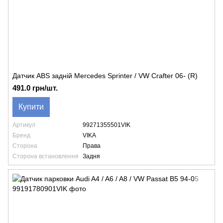
Датчик ABS задній Mercedes Sprinter / VW Crafter 06- (R)
491.0 грн/шт.
Купити
Артикул
99271355501VIK
Бренд
VIKA
Сторона
Права
Сторона встановлення
Задня