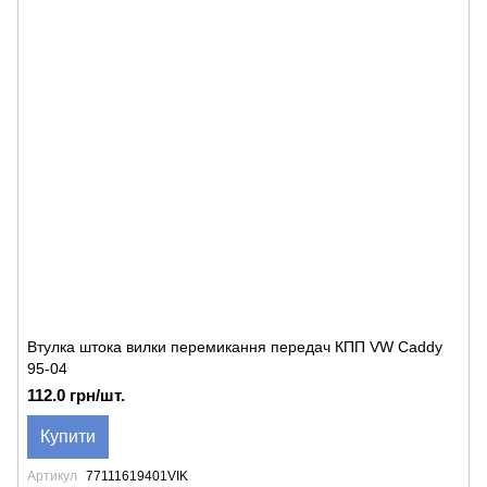
Втулка штока вилки перемикання передач КПП VW Caddy
95-04
112.0 грн/шт.
Купити
Артикул
77111619401VIK