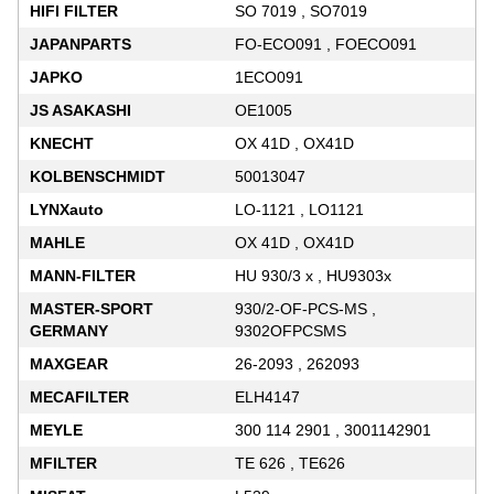
HIFI FILTER
SO 7019 , SO7019
JAPANPARTS
FO-ECO091 , FOECO091
JAPKO
1ECO091
JS ASAKASHI
OE1005
KNECHT
OX 41D , OX41D
KOLBENSCHMIDT
50013047
LYNXauto
LO-1121 , LO1121
MAHLE
OX 41D , OX41D
MANN-FILTER
HU 930/3 x , HU9303x
MASTER-SPORT
930/2-OF-PCS-MS ,
GERMANY
9302OFPCSMS
MAXGEAR
26-2093 , 262093
MECAFILTER
ELH4147
MEYLE
300 114 2901 , 3001142901
MFILTER
TE 626 , TE626