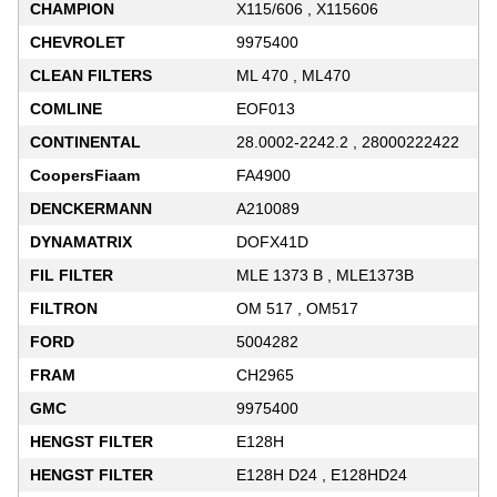
CHAMPION
X115/606 , X115606
CHEVROLET
9975400
CLEAN FILTERS
ML 470 , ML470
COMLINE
EOF013
CONTINENTAL
28.0002-2242.2 , 28000222422
CoopersFiaam
FA4900
DENCKERMANN
A210089
DYNAMATRIX
DOFX41D
FIL FILTER
MLE 1373 B , MLE1373B
FILTRON
OM 517 , OM517
FORD
5004282
FRAM
CH2965
GMC
9975400
HENGST FILTER
E128H
HENGST FILTER
E128H D24 , E128HD24