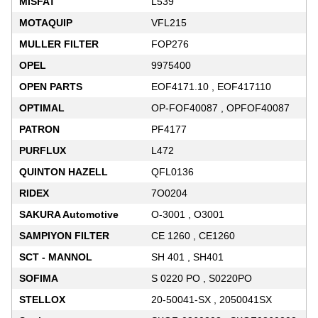
MISFAT
L539
MOTAQUIP
VFL215
MULLER FILTER
FOP276
OPEL
9975400
OPEN PARTS
EOF4171.10 , EOF417110
OPTIMAL
OP-FOF40087 , OPFOF40087
PATRON
PF4177
PURFLUX
L472
QUINTON HAZELL
QFL0136
RIDEX
7O0204
SAKURA Automotive
O-3001 , O3001
SAMPIYON FILTER
CE 1260 , CE1260
SCT - MANNOL
SH 401 , SH401
SOFIMA
S 0220 PO , S0220PO
STELLOX
20-50041-SX , 2050041SX