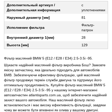
Дополнительный артикул /
с
Дополнительная информация
уплотнениями
Наружный диаметр [мм]
81
Фильтр-
Исполнение фильтра
патрон
Внутренний диаметр 1(мм)
28
Высота [мм]
129
Фільтр масляний BMW 5 (E12 / E28 / E34) 2.5-3.5i -95.
Шукаєте надійний масляний фільтр виробника Бош? Замовте
якісну запчастину, яка ідеально підходить для автомобілів
БМВ. Забезпечуючи ефективну фільтрацію, цей масляний
фільтр продовжує термін служби двигуна та підтримує його
оптимальну продуктивність. Купуйте фільтр масляний BMW 5
(E12 / E28 / E34) 2.5-3.5i -95 у нашому інтернет-магазині
автозапчастин atlantisparts.com.ua, щоб забезпечити надійний
захист вашого автомобіля. Наш масляний фільтр легко
встановлюється і має високу ефективність фільтрації, завдяки
чому ви можете бути впевнені як олива у вашому двигуні.