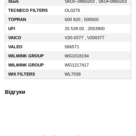
Stark
SKOF-0860203 , SKOF0860203
TECNECO FILTERS
OL0276
TOPRAN
500 920 , 500920
UFI
25.539.00 , 2553900
VAICO
V20-0377 , V200377
VALEO
586571
WILMINK GROUP
WG1018194
WILMINK GROUP
WG1217417
WIX FILTERS
WL7038
Відгуки