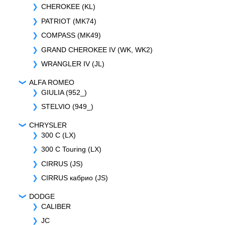
CHEROKEE (KL)
PATRIOT (MK74)
COMPASS (MK49)
GRAND CHEROKEE IV (WK, WK2)
WRANGLER IV (JL)
ALFA ROMEO
GIULIA (952_)
STELVIO (949_)
CHRYSLER
300 C (LX)
300 C Touring (LX)
CIRRUS (JS)
CIRRUS кабрио (JS)
DODGE
CALIBER
JC