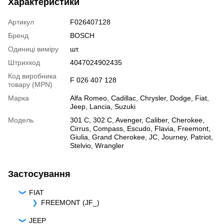
Характеристики
Артикул
F026407128
Бренд
BOSCH
Одиниці виміру
шт.
Штрихкод
4047024902435
Код виробника
F 026 407 128
товару (MPN)
Марка
Alfa Romeo
,
Cadillac
,
Chrysler
,
Dodge
,
Fiat
,
Jeep
,
Lancia
,
Suzuki
Модель
301 C
,
302 C
,
Avenger
,
Caliber
,
Cherokee
,
Cirrus
,
Compass
,
Escudo
,
Flavia
,
Freemont
,
Giulia
,
Grand Cherokee
,
JC
,
Journey
,
Patriot
,
Stelvio
,
Wrangler
Застосування
FIAT
FREEMONT (JF_)
JEEP