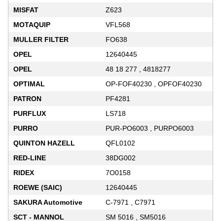
MISFAT
Z623
MOTAQUIP
VFL568
MULLER FILTER
FO638
OPEL
12640445
OPEL
48 18 277 , 4818277
OPTIMAL
OP-FOF40230 , OPFOF40230
PATRON
PF4281
PURFLUX
LS718
PURRO
PUR-PO6003 , PURPO6003
QUINTON HAZELL
QFL0102
RED-LINE
38DG002
RIDEX
7O0158
ROEWE (SAIC)
12640445
SAKURA Automotive
C-7971 , C7971
SCT - MANNOL
SM 5016 , SM5016