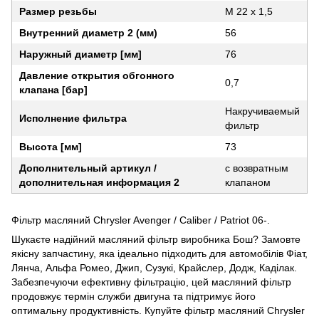
Размер резьбы
M 22 x 1,5
Внутренний диаметр 2 (мм)
56
Наружный диаметр [мм]
76
Давление открытия обгонного
0,7
клапана [бар]
Накручиваемый
Исполнение фильтра
фильтр
Высота [мм]
73
Дополнительный артикул /
с возвратным
дополнительная информация 2
клапаном
Фільтр масляний Chrysler Avenger / Caliber / Patriot 06-.
Шукаєте надійний масляний фільтр виробника Бош? Замовте
якісну запчастину, яка ідеально підходить для автомобілів Фіат,
Лянча, Альфа Ромео, Джип, Сузукі, Крайслер, Додж, Каділак.
Забезпечуючи ефективну фільтрацію, цей масляний фільтр
продовжує термін служби двигуна та підтримує його
оптимальну продуктивність. Купуйте фільтр масляний Chrysler