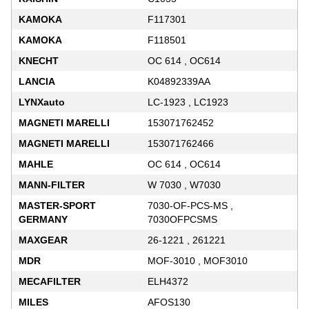
KAMOKA
F117301
KAMOKA
F118501
KNECHT
OC 614 , OC614
LANCIA
K04892339AA
LYNXauto
LC-1923 , LC1923
MAGNETI MARELLI
153071762452
MAGNETI MARELLI
153071762466
MAHLE
OC 614 , OC614
MANN-FILTER
W 7030 , W7030
MASTER-SPORT
7030-OF-PCS-MS ,
GERMANY
7030OFPCSMS
MAXGEAR
26-1221 , 261221
MDR
MOF-3010 , MOF3010
MECAFILTER
ELH4372
MILES
AFOS130