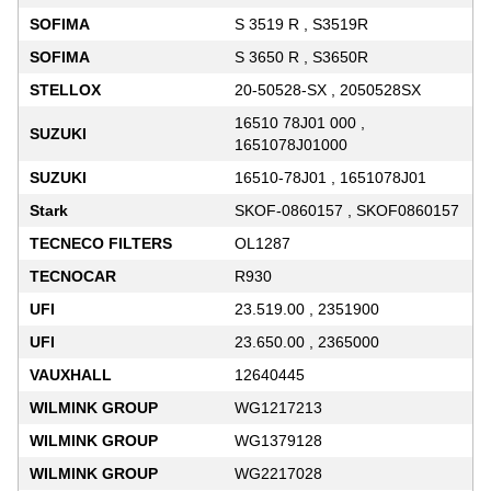
SOFIMA
S 3519 R , S3519R
SOFIMA
S 3650 R , S3650R
STELLOX
20-50528-SX , 2050528SX
16510 78J01 000 ,
SUZUKI
1651078J01000
SUZUKI
16510-78J01 , 1651078J01
Stark
SKOF-0860157 , SKOF0860157
TECNECO FILTERS
OL1287
TECNOCAR
R930
UFI
23.519.00 , 2351900
UFI
23.650.00 , 2365000
VAUXHALL
12640445
WILMINK GROUP
WG1217213
WILMINK GROUP
WG1379128
WILMINK GROUP
WG2217028