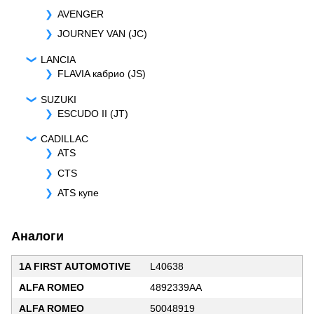
AVENGER
JOURNEY VAN (JC)
LANCIA
FLAVIA кабрио (JS)
SUZUKI
ESCUDO II (JT)
CADILLAC
ATS
CTS
ATS купе
Аналоги
1A FIRST AUTOMOTIVE
L40638
ALFA ROMEO
4892339AA
ALFA ROMEO
50048919