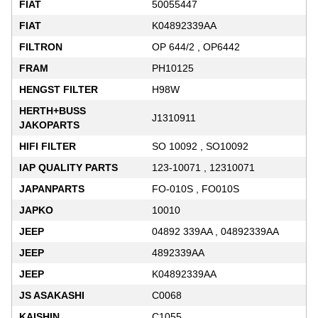
FIAT
50055447
FIAT
K04892339AA
FILTRON
OP 644/2 , OP6442
FRAM
PH10125
HENGST FILTER
H98W
HERTH+BUSS
J1310911
JAKOPARTS
HIFI FILTER
SO 10092 , SO10092
IAP QUALITY PARTS
123-10071 , 12310071
JAPANPARTS
FO-010S , FO010S
JAPKO
10010
JEEP
04892 339AA , 04892339AA
JEEP
4892339AA
JEEP
K04892339AA
JS ASAKASHI
C0068
KAISHIN
C1055