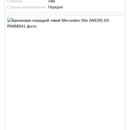
Сторона
Ліва
Сторона встановлення
Передня