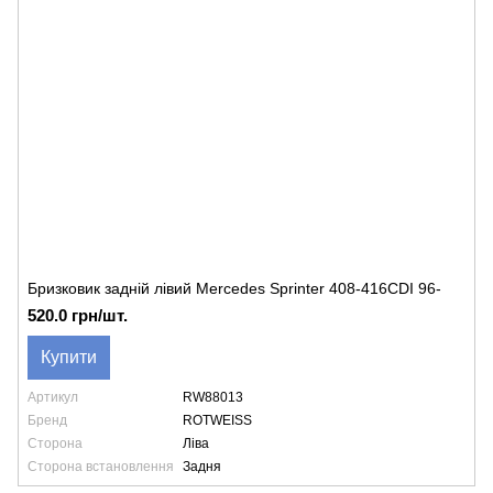
Бризковик задній лівий Mercedes Sprinter 408-416CDI 96-
520.0 грн/шт.
Купити
Артикул
RW88013
Бренд
ROTWEISS
Сторона
Ліва
Сторона встановлення
Задня