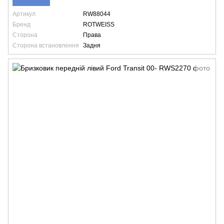
Артикул
RW88044
Бренд
ROTWEISS
Сторона
Права
Сторона встановлення
Задня