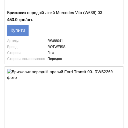
Бризковик передній лівий Mercedes Vito (W639) 03-
453.0 грн/шт.
Купити
Артикул
RW88041
Бренд
ROTWEISS
Сторона
Ліва
Сторона встановлення
Передня